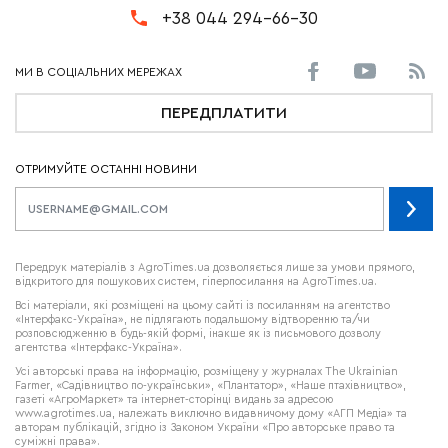
+38 044 294-66-30
ПЕРЕДПЛАТИТИ
ОТРИМУЙТЕ ОСТАННІ НОВИНИ
Передрук матеріалів з AgroTimes.ua дозволяється лише за умови прямого,
відкритого для пошукових систем, гіперпосилання на AgroTimes.ua.
Всі матеріали, які розміщені на цьому сайті із посиланням на агентство
«Інтерфакс-Україна», не підлягають подальшому відтворенню та/чи
розповсюдженню в будь-якій формі, інакше як із письмового дозволу
агентства «Інтерфакс-Україна».
Усі авторські права на інформацію, розміщену у журналах
The Ukrainian
Farmer
, «Садівництво по-українськи», «Плантатор», «Наше птахівництво»,
газеті «АгроМаркет» та інтернет-сторінці видань за адресою
www.agrotimes.ua,
належать виключно видавничому дому «АГП Медіа» та
авторам публікацій, згідно із Законом України «Про авторське право та
суміжні права».