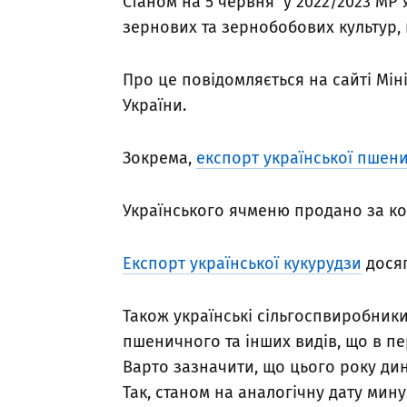
Станом на 5 червня у 2022/2023 МР 
зернових та зернобобових культур, щ
Про це повідомляється на сайті Мін
України.
Зокрема,
експорт української пшени
Українського ячменю продано за корд
Експорт української кукурудзи
досяг
Також українські сільгоспвиробники
пшеничного та інших видів, що в пер
Варто зазначити, що цього року ди
Так, станом на аналогічну дату мину