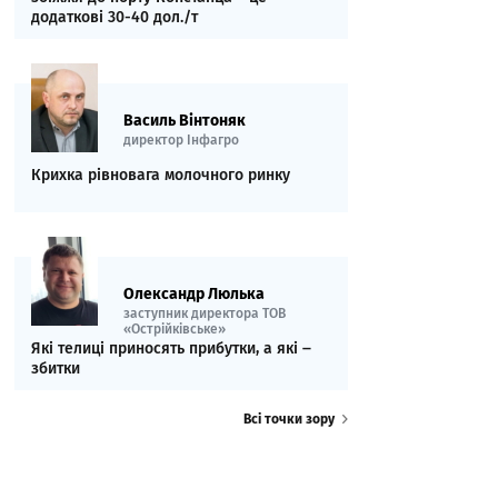
додаткові 30-40 дол./т
Василь Вінтоняк
директор Інфагро
Крихка рівновага молочного ринку
Олександр Люлька
заступник директора ТОВ
«Острійківське»
Які телиці приносять прибутки, а які ‒
збитки
Всі точки зору