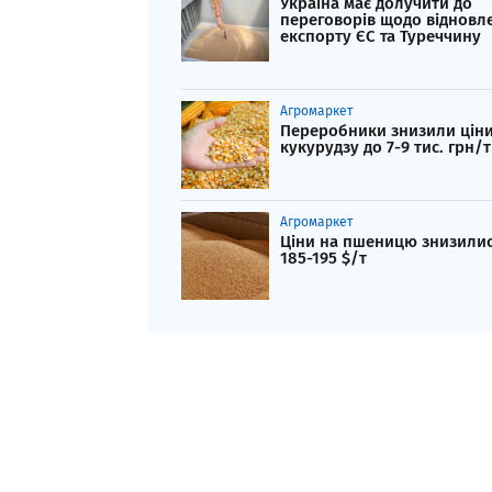
Україна має долучити до
переговорів щодо відновл
експорту ЄС та Туреччину
Агромаркет
Переробники знизили ціни
кукурудзу до 7-9 тис. грн/т
Агромаркет
Ціни на пшеницю знизилис
185-195 $/т