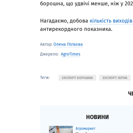
борошна, що удвічі менше, ніж у 202
Нагадаємо, добова
кількість виход
антирекордного показника.
Автор:
Олена Потаєва
AgroTimes
Джерело:
Теги:
ЕКСПОРТ БОРОШНА
ЕКСПОРТ ЗЕРНА
Ч
НОВИНИ
Агромаркет