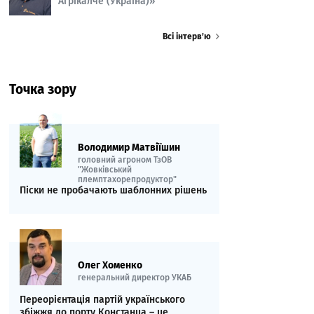
Агрікалче (Україна)»
Всі інтерв’ю
Точка зору
Володимир Матвіїшин
головний агроном ТзОВ
"Жовківський
племптахорепродуктор"
Піски не пробачають шаблонних рішень
Олег Хоменко
генеральний директор УКАБ
Переорієнтація партій українського
збіжжя до порту Констанца – це