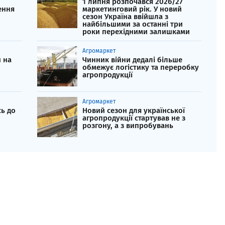
1 липня розпочався 2026/27
ення
маркетинговий рік. У новий
сезон Україна ввійшла з
найбільшими за останні три
роки перехідними залишками
Агромаркет
 на
Чинник війни дедалі більше
обмежує логістику та переробку
агропродукції
Агромаркет
ь до
Новий сезон для української
агропродукції стартував не з
розгону, а з випробувань