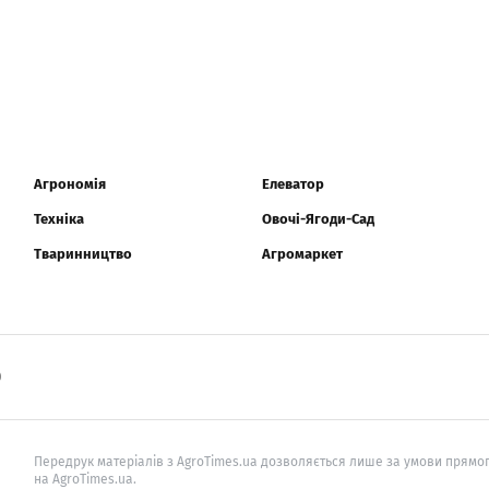
Агрономія
Елеватор
Техніка
Овочі-Ягоди-Сад
Тваринництво
Агромаркет
0
Передрук матеріалів з AgroTimes.ua дозволяється лише за умови прямог
на AgroTimes.ua.