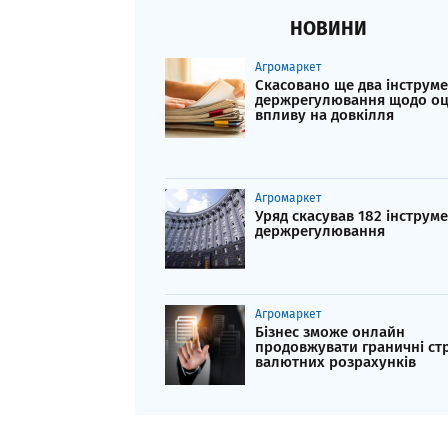
НОВИНИ
Агромаркет
Скасовано ще два інструм
держрегулювання щодо оц
впливу на довкілля
Агромаркет
Уряд скасував 182 інструм
держрегулювання
Агромаркет
Бізнес зможе онлайн
продовжувати граничні ст
валютних розрахунків