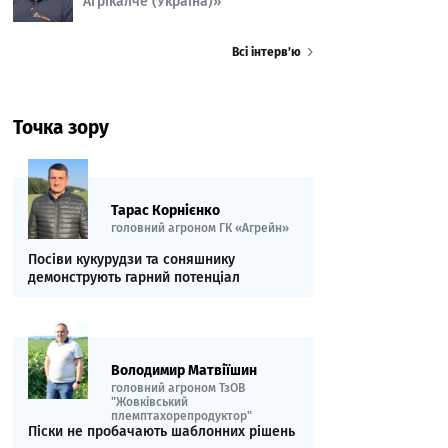
Агрікалче (Україна)»
Всі інтерв’ю
Точка зору
Тарас Корнієнко
головний агроном ГК «Агрейн»
Посіви кукурудзи та соняшнику
демонструють гарний потенціал
Володимир Матвіїшин
головний агроном ТзОВ
"Жовківський
племптахорепродуктор"
Піски не пробачають шаблонних рішень