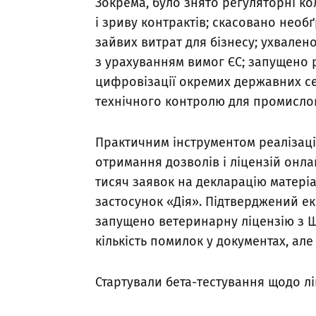
Зокрема, було знято регуляторні ко
і зриву контрактів; скасовано необ
зайвих витрат для бізнесу; ухвален
з урахуванням вимог ЄС; запущено 
цифровізації окремих державних се
технічного контролю для промислов
Практичним інструментом реалізації
отримання дозволів і ліцензій онла
тисяч заявок на декларацію матеріа
застосунок «Дія». Підтверджений е
запущено ветеринарну ліцензію з 
кількість помилок у документах, ал
Стартували бета-тестування щодо ліц