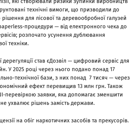
лізії, які створювали ризики зупинки виробництв
ґрунтовані технічні вимоги, що призводили до
о рішення для лісової та деревообробної галузей
paperless-процедури — від електронного чека до
рвісів; розпочато усунення дублювання
ої техніки.
 дерегуляції став єДозвіл — цифровий сервіс для
йн. У 2025 році через нього подано понад 17
льно-технічної бази, з них понад 7 тисяч — через
кономічний ефект перевищив 13 млн грн. Також
ШІ-перевіркою заявки, яка допомагає зменшити
е не ухвалює рішень замість держави.
ензії на обіг наркотичних засобів та прекусорів.