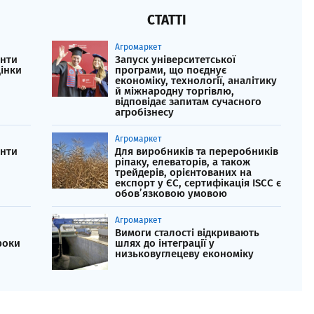
СТАТТІ
Агромаркет
енти
Запуск університетської
інки
програми, що поєднує
економіку, технології, аналітику
й міжнародну торгівлю,
відповідає запитам сучасного
агробізнесу
Агромаркет
енти
Для виробників та переробників
ріпаку, елеваторів, а також
трейдерів, орієнтованих на
експорт у ЄС, сертифікація ISCC є
обов’язковою умовою
Агромаркет
Вимоги сталості відкривають
роки
шлях до інтеграції у
низьковуглецеву економіку