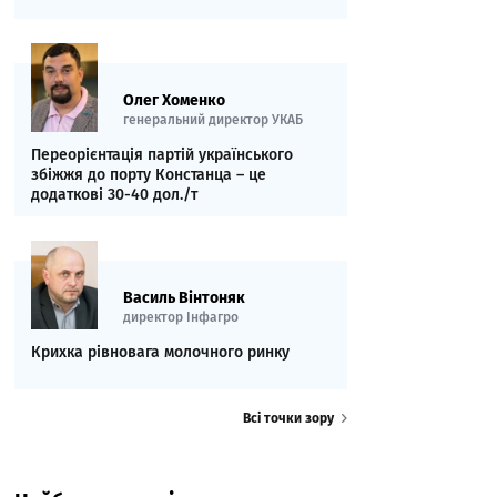
Олег Хоменко
генеральний директор УКАБ
Переорієнтація партій українського
збіжжя до порту Констанца – це
додаткові 30-40 дол./т
Василь Вінтоняк
директор Інфагро
Крихка рівновага молочного ринку
Всі точки зору