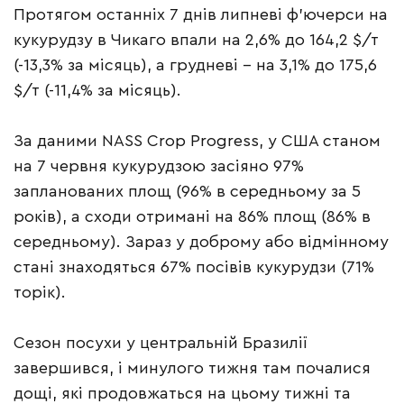
Протягом останніх 7 днів липневі ф’ючерси на
кукурудзу в Чикаго впали на 2,6% до 164,2 $/т
(-13,3% за місяць), а грудневі – на 3,1% до 175,6
$/т (-11,4% за місяць).
За даними NASS Crop Progress, у США станом
на 7 червня кукурудзою засіяно 97%
запланованих площ (96% в середньому за 5
років), а сходи отримані на 86% площ (86% в
середньому). Зараз у доброму або відмінному
стані знаходяться 67% посівів кукурудзи (71%
торік).
Сезон посухи у центральній Бразилії
завершився, і минулого тижня там почалися
дощі, які продовжаться на цьому тижні та