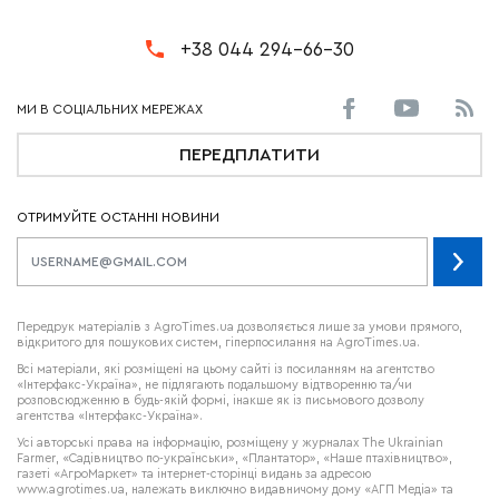
+38 044 294-66-30
ПЕРЕДПЛАТИТИ
ОТРИМУЙТЕ ОСТАННІ НОВИНИ
Передрук матеріалів з AgroTimes.ua дозволяється лише за умови прямого,
відкритого для пошукових систем, гіперпосилання на AgroTimes.ua.
Всі матеріали, які розміщені на цьому сайті із посиланням на агентство
«Інтерфакс-Україна», не підлягають подальшому відтворенню та/чи
розповсюдженню в будь-якій формі, інакше як із письмового дозволу
агентства «Інтерфакс-Україна».
Усі авторські права на інформацію, розміщену у журналах
The Ukrainian
Farmer
, «Садівництво по-українськи», «Плантатор», «Наше птахівництво»,
газеті «АгроМаркет» та інтернет-сторінці видань за адресою
www.agrotimes.ua,
належать виключно видавничому дому «АГП Медіа» та