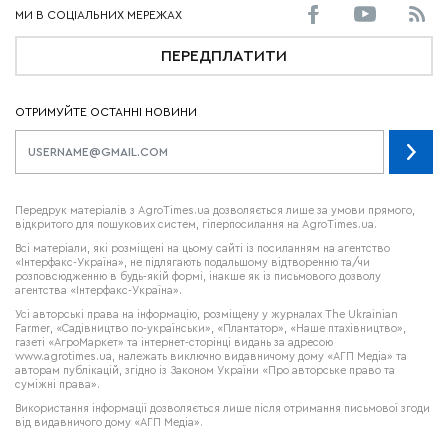
ПЕРЕДПЛАТИТИ
ОТРИМУЙТЕ ОСТАННІ НОВИНИ
Передрук матеріалів з AgroTimes.ua дозволяється лише за умови прямого,
відкритого для пошукових систем, гіперпосилання на AgroTimes.ua.
Всі матеріали, які розміщені на цьому сайті із посиланням на агентство
«Інтерфакс-Україна», не підлягають подальшому відтворенню та/чи
розповсюдженню в будь-якій формі, інакше як із письмового дозволу
агентства «Інтерфакс-Україна».
Усі авторські права на інформацію, розміщену у журналах
The Ukrainian
Farmer
, «Садівництво по-українськи», «Плантатор», «Наше птахівництво»,
газеті «АгроМаркет» та інтернет-сторінці видань за адресою
www.agrotimes.ua,
належать виключно видавничому дому «АГП Медіа» та
авторам публікацій, згідно із Законом України «Про авторське право та
суміжні права».
Використання інформації дозволяється лише після отримання письмової згоди
від видавничого дому «АГП Медіа».