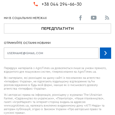
+38 044 294-66-30
ПЕРЕДПЛАТИТИ
ОТРИМУЙТЕ ОСТАННІ НОВИНИ
Передрук матеріалів з AgroTimes.ua дозволяється лише за умови прямого,
відкритого для пошукових систем, гіперпосилання на AgroTimes.ua.
Всі матеріали, які розміщені на цьому сайті із посиланням на агентство
«Інтерфакс-Україна», не підлягають подальшому відтворенню та/чи
розповсюдженню в будь-якій формі, інакше як із письмового дозволу
агентства «Інтерфакс-Україна».
Усі авторські права на інформацію, розміщену у журналах
The Ukrainian
Farmer
, «Садівництво по-українськи», «Плантатор», «Наше птахівництво»,
газеті «АгроМаркет» та інтернет-сторінці видань за адресою
www.agrotimes.ua,
належать виключно видавничому дому «АГП Медіа» та
авторам публікацій, згідно із Законом України «Про авторське право та
суміжні права».