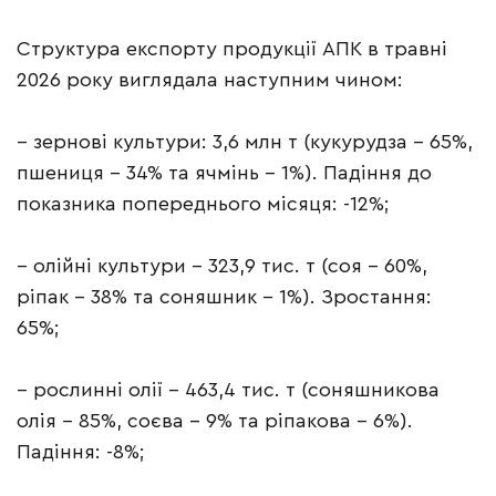
Структура експорту продукції АПК в травні
2026 року виглядала наступним чином:
– зернові культури: 3,6 млн т (кукурудза – 65%,
пшениця – 34% та ячмінь – 1%). Падіння до
показника попереднього місяця: -12%;
– олійні культури – 323,9 тис. т (соя – 60%,
ріпак – 38% та соняшник – 1%). Зростання:
65%;
– рослинні олії – 463,4 тис. т (соняшникова
олія – 85%, соєва – 9% та ріпакова – 6%).
Падіння: -8%;