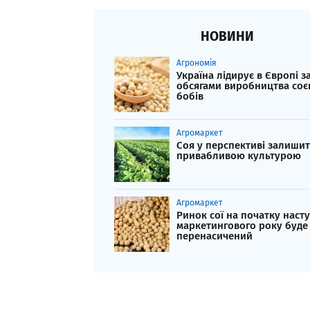
НОВИНИ
Агрономія
Україна лідирує в Європі з
обсягами виробництва соє
бобів
Агромаркет
Соя у перспективі залишит
привабливою культурою
Агромаркет
Ринок сої на початку наст
маркетингового року буде
перенасичений