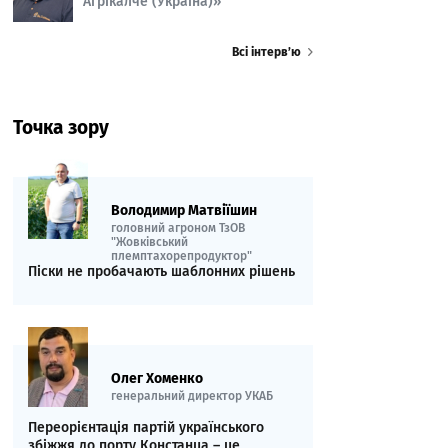
Агрікалче (Україна)»
Всі інтерв’ю
Точка зору
Володимир Матвіїшин
головний агроном ТзОВ
"Жовківський
племптахорепродуктор"
Піски не пробачають шаблонних рішень
Олег Хоменко
генеральний директор УКАБ
Переорієнтація партій українського
збіжжя до порту Констанца – це