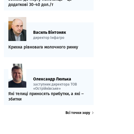
додаткові 30-40 дол./т
Василь Вінтоняк
директор Інфагро
Крихка рівновага молочного ринку
Олександр Люлька
заступник директора ТОВ
«Острійківське»
Які телиці приносять прибутки, а які ‒
збитки
Всі точки зору