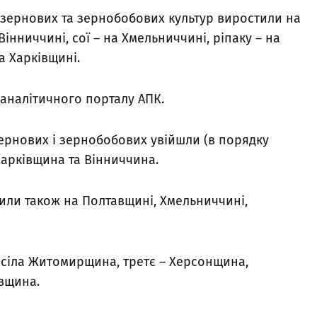
е зернових та зернобобових культур виростили на
інниччині, сої – на Хмельниччині, ріпаку – на
а Харківщині.
-аналітичного порталу АПК.
зернових і зернобобових увійшли (в порядку
Харківщина та Вінниччина.
или також на Полтавщині, Хмельниччині,
осіла Житомирщина, третє – Херсонщина,
івщина.