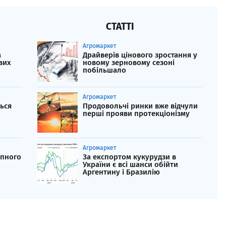
СТАТТІ
Агромаркет
а
Драйверів цінового зростання у
вих
новому зерновому сезоні
побільшало
Агромаркет
ься
Продовольчі ринки вже відчули
перші прояви протекціонізму
Агромаркет
упного
За експортом кукурудзи в
України є всі шанси обійти
Аргентину і Бразилію