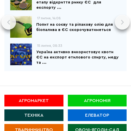
етапу відкриття ринку ЄС для
експорту ...
17 липня, 14:08
Попит на соєву та ріпакову олію для
біопалива в ЄС скорочуватиметься
15 липня, 08:33
Україна активно використовує квоти
ЄС на експорт етилового спирту, меду
та ...
АГРОМАРКЕТ
АГРОНОМІЯ
ТЕХНІКА
ЕЛЕВАТОР
ТВАРИННИЦТВО
ОВОЧІ-ЯГОДИ-САД