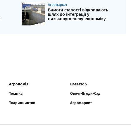
Агромаркет
Вимоги сталості відкривають
шлях до інтеграції у
т
низьковуглецеву економіку
Агрономія
Елеватор
Техніка
Овочі-Ягоди-Сад
Тваринництво
Агромаркет