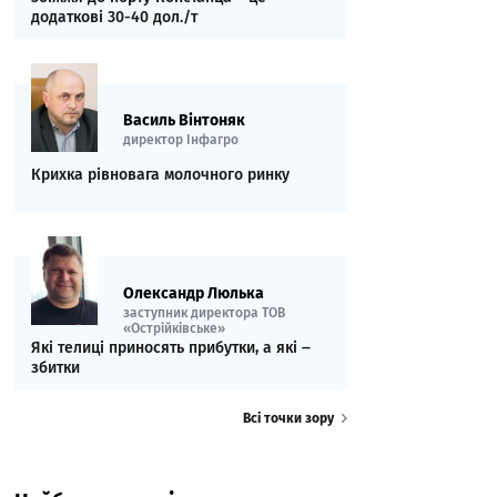
додаткові 30-40 дол./т
Василь Вінтоняк
директор Інфагро
Крихка рівновага молочного ринку
Олександр Люлька
заступник директора ТОВ
«Острійківське»
Які телиці приносять прибутки, а які ‒
збитки
Всі точки зору