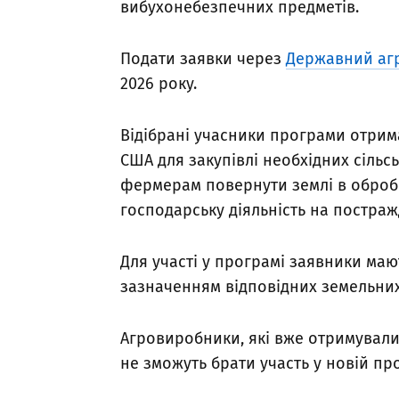
вибухонебезпечних предметів.
Подати заявки через
Державний аг
2026 року.
Відібрані учасники програми отрима
США для закупівлі необхідних сіль
фермерам повернути землі в обробі
господарську діяльність на постра
Для участі у програмі заявники мают
зазначенням відповідних земельних
Агровиробники, які вже отримували 
не зможуть брати участь у новій пр