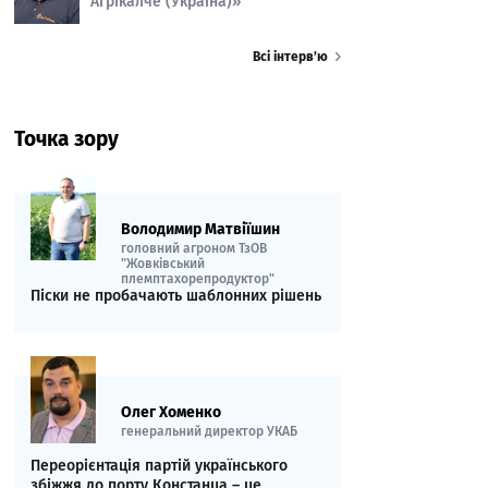
Агрікалче (Україна)»
Всі інтерв’ю
Точка зору
Володимир Матвіїшин
головний агроном ТзОВ
"Жовківський
племптахорепродуктор"
Піски не пробачають шаблонних рішень
Олег Хоменко
генеральний директор УКАБ
Переорієнтація партій українського
збіжжя до порту Констанца – це