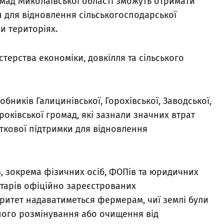
мад Миколаївської області зможуть отримати
н для відновлення сільськогосподарської
и територіях.
терства економіки, довкілля та сільського
бників Галицинівської, Горохівської, Заводської,
роківської громад, які зазнали значних втрат
аткової підтримки для відновлення
, зокрема фізичних осіб, ФОПів та юридичних
ектарів офіційно зареєстрованих
оритет надаватиметься фермерам, чиї землі були
йного розмінування або очищення від