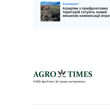
Агромаркет
Аграріям з прифронтових
територій готують новий
механізм компенсації втра
©2026 AgroTimes. Всі права застережено.