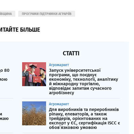
ЇВЩИНА
ПРОГРАМИ ПІДТРИМКИ АГРАРІЇВ
ИТАЙТЕ БІЛЬШЕ
СТАТТІ
Агромаркет
до 80
Запуск університетської
програми, що поєднує
амою
економіку, технології, аналітику
й міжнародну торгівлю,
відповідає запитам сучасного
агробізнесу
Агромаркет
Для виробників та переробників
м
ріпаку, елеваторів, а також
ожаю
трейдерів, орієнтованих на
експорт у ЄС, сертифікація ISCC є
обов’язковою умовою