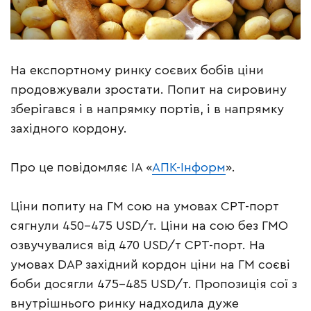
На експортному ринку соєвих бобів ціни
продовжували зростати. Попит на сировину
зберігався і в напрямку портів, і в напрямку
західного кордону.
Про це повідомляє ІА «
АПК-Інформ
».
Ціни попиту на ГМ сою на умовах СРТ-порт
сягнули 450-475 USD/т. Ціни на сою без ГМО
озвучувалися від 470 USD/т СРТ-порт. На
умовах DAP західний кордон ціни на ГМ соєві
боби досягли 475-485 USD/т. Пропозиція сої з
внутрішнього ринку надходила дуже