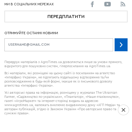
ПЕРЕДПЛАТИТИ
ОТРИМУЙТЕ ОСТАННІ НОВИНИ
Передрук матеріалів з AgroTimes.ua дозволяється лише за умови прямого,
відкритого для пошукових систем, гіперпосилання на AgroTimes.ua.
Всі матеріали, які розміщені на цьому сайті із посиланням на агентство
«Інтерфакс-Україна», не підлягають подальшому відтворенню та/чи
розповсюдженню в будь-якій формі, інакше як із письмового дозволу
агентства «Інтерфакс-Україна».
Усі авторські права на інформацію, розміщену у журналах
The Ukrainian
Farmer
, «Садівництво по-українськи», «Плантатор», «Наше птахівництво»,
газеті «АгроМаркет» та інтернет-сторінці видань за адресою
www.agrotimes.ua,
належать виключно видавничому дому «АГП Медіа» та
авторам публікацій, згідно із Законом України «Про авторське право та
суміжні права».
Використання інформації дозволяється лише після отримання письмової згоди
від видавничого дому «АГП Медіа».