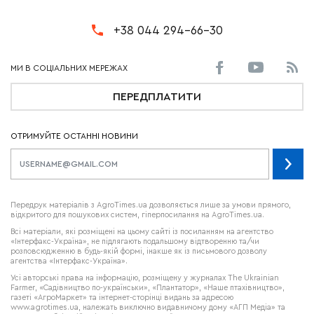
+38 044 294-66-30
ПЕРЕДПЛАТИТИ
ОТРИМУЙТЕ ОСТАННІ НОВИНИ
Передрук матеріалів з AgroTimes.ua дозволяється лише за умови прямого,
відкритого для пошукових систем, гіперпосилання на AgroTimes.ua.
Всі матеріали, які розміщені на цьому сайті із посиланням на агентство
«Інтерфакс-Україна», не підлягають подальшому відтворенню та/чи
розповсюдженню в будь-якій формі, інакше як із письмового дозволу
агентства «Інтерфакс-Україна».
Усі авторські права на інформацію, розміщену у журналах
The Ukrainian
Farmer
, «Садівництво по-українськи», «Плантатор», «Наше птахівництво»,
газеті «АгроМаркет» та інтернет-сторінці видань за адресою
www.agrotimes.ua,
належать виключно видавничому дому «АГП Медіа» та