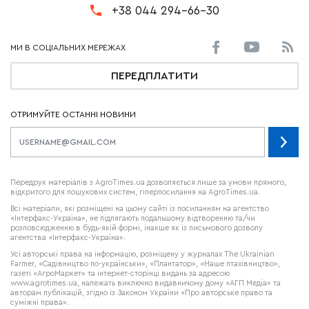
+38 044 294-66-30
ПЕРЕДПЛАТИТИ
ОТРИМУЙТЕ ОСТАННІ НОВИНИ
Передрук матеріалів з AgroTimes.ua дозволяється лише за умови прямого,
відкритого для пошукових систем, гіперпосилання на AgroTimes.ua.
Всі матеріали, які розміщені на цьому сайті із посиланням на агентство
«Інтерфакс-Україна», не підлягають подальшому відтворенню та/чи
розповсюдженню в будь-якій формі, інакше як із письмового дозволу
агентства «Інтерфакс-Україна».
Усі авторські права на інформацію, розміщену у журналах
The Ukrainian
Farmer
, «Садівництво по-українськи», «Плантатор», «Наше птахівництво»,
газеті «АгроМаркет» та інтернет-сторінці видань за адресою
www.agrotimes.ua,
належать виключно видавничому дому «АГП Медіа» та
авторам публікацій, згідно із Законом України «Про авторське право та
суміжні права».