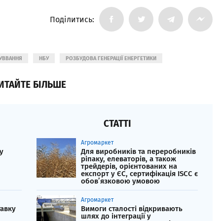
Поділитись:
УВВАННЯ
НБУ
РОЗБУДОВА ГЕНЕРАЦІЇ ЕНЕРГЕТИКИ
ИТАЙТЕ БІЛЬШЕ
СТАТТІ
Агромаркет
у
Для виробників та переробників
ріпаку, елеваторів, а також
трейдерів, орієнтованих на
експорт у ЄС, сертифікація ISCC є
обов’язковою умовою
Агромаркет
тавку
Вимоги сталості відкривають
шлях до інтеграції у