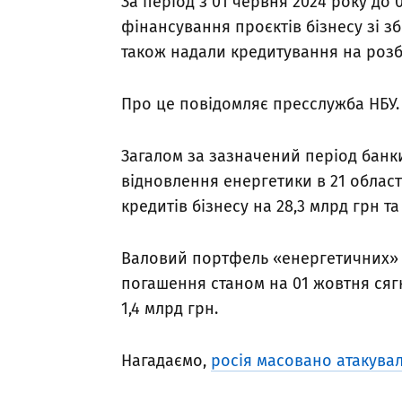
За період з 01 червня 2024 року до
фінансування проєктів бізнесу зі збе
також надали кредитування на розбу
Про це повідомляє пресслужба НБУ.
Загалом за зазначений період банк
відновлення енергетики в 21 області
кредитів бізнесу на 28,3 млрд грн т
Валовий портфель «енергетичних» 
погашення станом на 01 жовтня сягн
1,4 млрд грн.
Нагадаємо,
росія масовано атакува