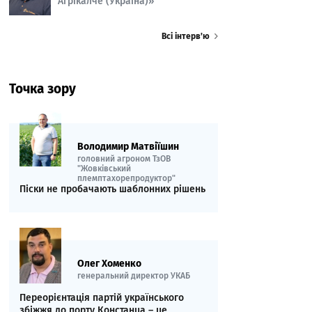
Агрікалче (Україна)»
Всі інтерв’ю
Точка зору
Володимир Матвіїшин
головний агроном ТзОВ
"Жовківський
племптахорепродуктор"
Піски не пробачають шаблонних рішень
Олег Хоменко
генеральний директор УКАБ
Переорієнтація партій українського
збіжжя до порту Констанца – це