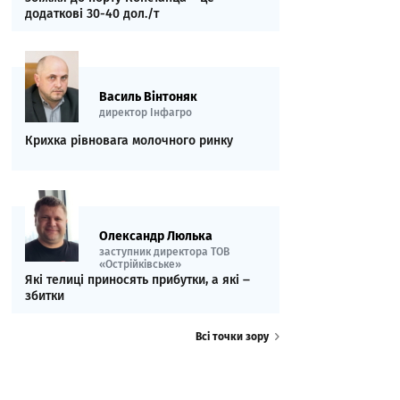
додаткові 30-40 дол./т
Василь Вінтоняк
директор Інфагро
Крихка рівновага молочного ринку
Олександр Люлька
заступник директора ТОВ
«Острійківське»
Які телиці приносять прибутки, а які ‒
збитки
Всі точки зору