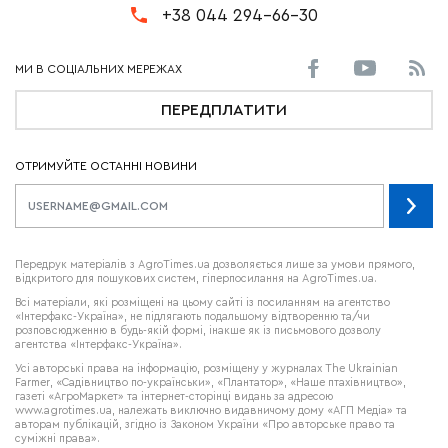
+38 044 294-66-30
ПЕРЕДПЛАТИТИ
ОТРИМУЙТЕ ОСТАННІ НОВИНИ
Передрук матеріалів з AgroTimes.ua дозволяється лише за умови прямого,
відкритого для пошукових систем, гіперпосилання на AgroTimes.ua.
Всі матеріали, які розміщені на цьому сайті із посиланням на агентство
«Інтерфакс-Україна», не підлягають подальшому відтворенню та/чи
розповсюдженню в будь-якій формі, інакше як із письмового дозволу
агентства «Інтерфакс-Україна».
Усі авторські права на інформацію, розміщену у журналах
The Ukrainian
Farmer
, «Садівництво по-українськи», «Плантатор», «Наше птахівництво»,
газеті «АгроМаркет» та інтернет-сторінці видань за адресою
www.agrotimes.ua,
належать виключно видавничому дому «АГП Медіа» та
авторам публікацій, згідно із Законом України «Про авторське право та
суміжні права».