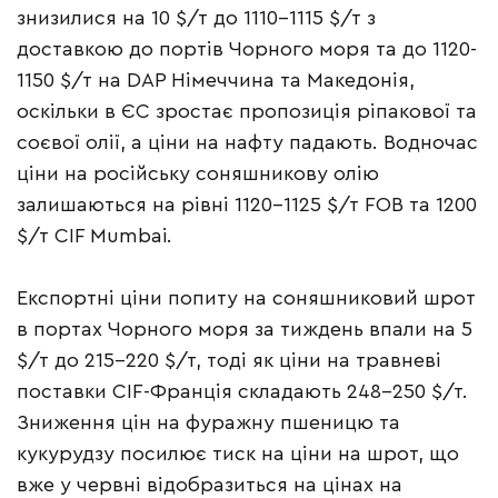
знизилися на 10 $/т до 1110-1115 $/т з
доставкою до портів Чорного моря та до 1120-
1150 $/т на DAP Німеччина та Македонія,
оскільки в ЄС зростає пропозиція ріпакової та
соєвої олії, а ціни на нафту падають. Водночас
ціни на російську соняшникову олію
залишаються на рівні 1120-1125 $/т FOB та 1200
$/т CIF Mumbai.
Експортні ціни попиту на соняшниковий шрот
в портах Чорного моря за тиждень впали на 5
$/т до 215-220 $/т, тоді як ціни на травневі
поставки CIF-Франція складають 248-250 $/т.
Зниження цін на фуражну пшеницю та
кукурудзу посилює тиск на ціни на шрот, що
вже у червні відобразиться на цінах на