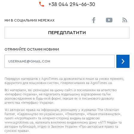
+38 044 294-66-30
ПЕРЕДПЛАТИТИ
ОТРИМУЙТЕ ОСТАННІ НОВИНИ
Передрук матеріалів з AgroTimes.ua дозволяється лише за умови прямого,
відкритого для пошукових систем, гіперпосилання на AgroTimes.ua.
Всі матеріали, які розміщені на цьому сайті із посиланням на агентство
«Інтерфакс-Україна», не підлягають подальшому відтворенню та/чи
розповсюдженню в будь-якій формі, інакше як із письмового дозволу
агентства «Інтерфакс-Україна».
Усі авторські права на інформацію, розміщену у журналах
The Ukrainian
Farmer
, «Садівництво по-українськи», «Плантатор», «Наше птахівництво»,
газеті «АгроМаркет» та інтернет-сторінці видань за адресою
www.agrotimes.ua,
належать виключно видавничому дому «АГП Медіа» та
авторам публікацій, згідно із Законом України «Про авторське право та
суміжні права».