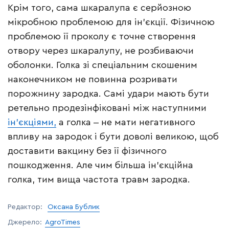
Крім того, сама шкаралупа є серйозною
мікробною проблемою для ін’єкції. Фізичною
проблемою її проколу є точне створення
отвору через шкаралупу, не розбиваючи
оболонки. Голка зі спеціальним скошеним
наконечником не повинна розривати
порожнину зародка. Самі удари мають бути
ретельно продезінфіковані між наступними
ін’єкціями,
а голка ‒ не мати негативного
впливу на зародок і бути доволі великою, щоб
доставити вакцину без її фізичного
пошкодження. Але чим більша ін’єкційна
голка, тим вища частота травм зародка.
Редактор:
Оксана Бублик
Джерело:
AgroTimes