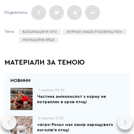
ВАКЦИНАЦІЯ IN OVO
ЖУРНАЛ «НАШЕ ПТАХІВНИЦТВО»
ІНКУБАЦІЙНЕ ЯЙЦЕ
МАТЕРІАЛИ ЗА ТЕМОЮ
7 серпня, 09:29
Частина амінокислот з корму не
потрапляє в кров птиці
5 серпня, 17:52
«Агро-Рось» має намір нарощувати
поголів'я птиці