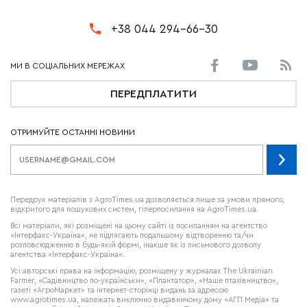
+38 044 294-66-30
ПЕРЕДПЛАТИТИ
ОТРИМУЙТЕ ОСТАННІ НОВИНИ
Передрук матеріалів з AgroTimes.ua дозволяється лише за умови прямого,
відкритого для пошукових систем, гіперпосилання на AgroTimes.ua.
Всі матеріали, які розміщені на цьому сайті із посиланням на агентство
«Інтерфакс-Україна», не підлягають подальшому відтворенню та/чи
розповсюдженню в будь-якій формі, інакше як із письмового дозволу
агентства «Інтерфакс-Україна».
Усі авторські права на інформацію, розміщену у журналах
The Ukrainian
Farmer
, «Садівництво по-українськи», «Плантатор», «Наше птахівництво»,
газеті «АгроМаркет» та інтернет-сторінці видань за адресою
www.agrotimes.ua,
належать виключно видавничому дому «АГП Медіа» та