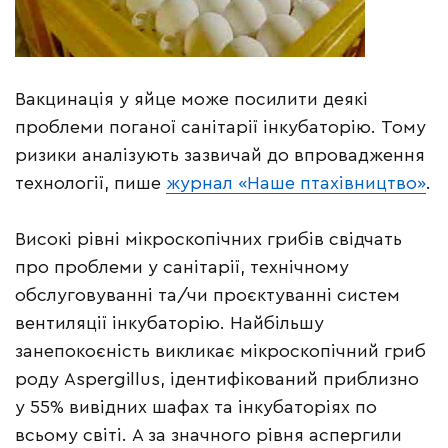
Вакцинація у яйце може посилити деякі
проблеми поганої санітарії інкубаторію. Тому
ризики аналізують зазвичай до впровадження
технології, пише
журнал «Наше птахівництво»
.
Високі рівні мікроскопічних грибів свідчать
про проблеми у санітарії, технічному
обслуговуванні та/чи проєктуванні систем
вентиляції інкубаторію. Найбільшу
занепокоєність викликає мікроскопічний гриб
роду Aspergillus, ідентифікований приблизно
у 55% вивідних шафах та інкубаторіях по
всьому світі. А за значного рівня аспергили