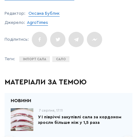
Редактор:
Оксана Бублик
Джерело:
AgroTimes
ІМПОРТ САЛА
САЛО
МАТЕРІАЛИ ЗА ТЕМОЮ
7 серпня, 17:11
У І півріччі закупівлі сала за кордоном
зросли більше ніж у 1,5 раза