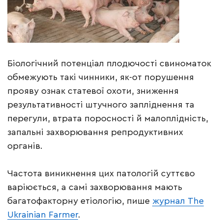
Біологічний потенціал плодючості свиноматок
обмежують такі чинники, як-от порушення
прояву ознак статевої охоти, зниження
результативності штучного запліднення та
перегули, втрата поросності й малоплідність,
запальні захворювання репродуктивних
органів.
Частота виникнення цих патологій суттєво
варіюється, а самі захворювання мають
багатофакторну етіологію, пише
журнал The
Ukrainian Farmer
.