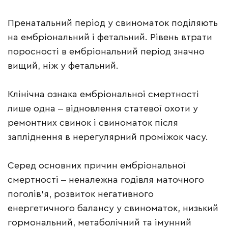
Пренатальний період у свиноматок поділяють
на ембріональний і фетальний. Рівень втрати
поросності в ембріональний період значно
вищий, ніж у фетальний.
Клінічна ознака ембріональної смертності
лише одна ‒ відновлення статевої охоти у
ремонтних свинок і свиноматок після
запліднення в нерегулярний проміжок часу.
Серед основних причин ембріональної
смертності ‒ неналежна годівля маточного
поголів’я, розвиток негативного
енергетичного балансу у свиноматок, низький
гормональний, метаболічний та імунний