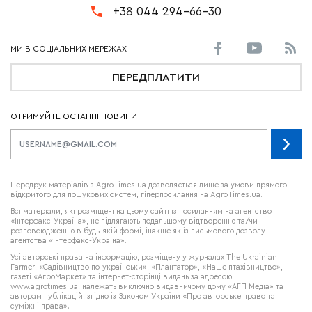
+38 044 294-66-30
ПЕРЕДПЛАТИТИ
ОТРИМУЙТЕ ОСТАННІ НОВИНИ
Передрук матеріалів з AgroTimes.ua дозволяється лише за умови прямого,
відкритого для пошукових систем, гіперпосилання на AgroTimes.ua.
Всі матеріали, які розміщені на цьому сайті із посиланням на агентство
«Інтерфакс-Україна», не підлягають подальшому відтворенню та/чи
розповсюдженню в будь-якій формі, інакше як із письмового дозволу
агентства «Інтерфакс-Україна».
Усі авторські права на інформацію, розміщену у журналах
The Ukrainian
Farmer
, «Садівництво по-українськи», «Плантатор», «Наше птахівництво»,
газеті «АгроМаркет» та інтернет-сторінці видань за адресою
www.agrotimes.ua,
належать виключно видавничому дому «АГП Медіа» та
авторам публікацій, згідно із Законом України «Про авторське право та
суміжні права».