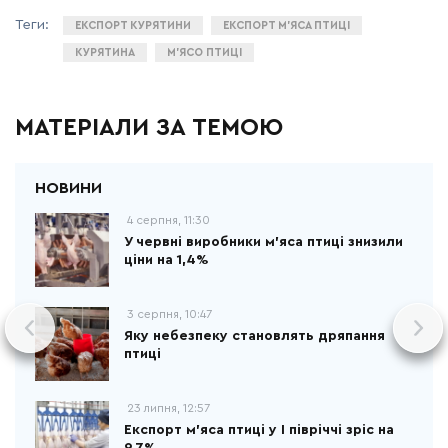
ЕКСПОРТ КУРЯТИНИ
ЕКСПОРТ М'ЯСА ПТИЦІ
КУРЯТИНА
М’ЯСО ПТИЦІ
МАТЕРІАЛИ ЗА ТЕМОЮ
4 серпня, 11:30
У червні виробники м'яса птиці знизили
ціни на 1,4%
3 серпня, 10:47
Яку небезпеку становлять дряпання
птиці
23 липня, 12:57
Експорт м'яса птиці у І півріччі зріс на