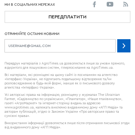
ПЕРЕДПЛАТИТИ
ОТРИМУЙТЕ ОСТАННІ НОВИНИ
Передрук матеріалів з AgroTimes.ua дозволяється лише за умови прямого,
відкритого для пошукових систем, гіперпосилання на AgroTimes.ua.
Всі матеріали, які розміщені на цьому сайті із посиланням на агентство
«Інтерфакс-Україна», не підлягають подальшому відтворенню та/чи
розповсюдженню в будь-якій формі, інакше як із письмового дозволу
агентства «Інтерфакс-Україна».
Усі авторські права на інформацію, розміщену у журналах
The Ukrainian
Farmer
, «Садівництво по-українськи», «Плантатор», «Наше птахівництво»,
газеті «АгроМаркет» та інтернет-сторінці видань за адресою
www.agrotimes.ua,
належать виключно видавничому дому «АГП Медіа» та
авторам публікацій, згідно із Законом України «Про авторське право та
суміжні права».
Використання інформації дозволяється лише після отримання письмової згоди
від видавничого дому «АГП Медіа».