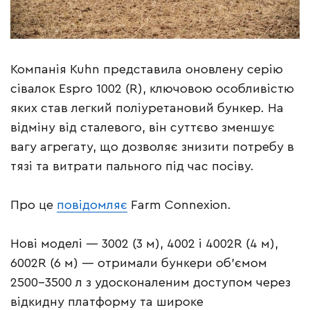
Компанія Kuhn представила оновлену серію
сівалок Espro 1002 (R), ключовою особливістю
яких став легкий поліуретановий бункер. На
відміну від сталевого, він суттєво зменшує
вагу агрегату, що дозволяє знизити потребу в
тязі та витрати пального під час посіву.
Про це
повідомляє
Farm Connexion.
Нові моделі — 3002 (3 м), 4002 і 4002R (4 м),
6002R (6 м) — отримали бункери об’ємом
2500–3500 л з удосконаленим доступом через
відкидну платформу та широке