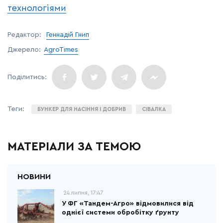
технологіями
Редактор:
Геннадій Гнип
Джерело:
AgroTimes
БУНКЕР ДЛЯ НАСІННЯ І ДОБРИВ
СІВАЛКА
МАТЕРІАЛИ ЗА ТЕМОЮ
24 липня, 17:47
У ФГ «Тандем-Агро» відмовилися від
однієї системи обробітку ґрунту