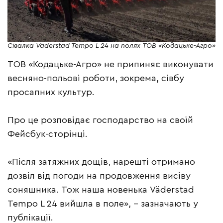
Сівалка Väderstad Tempo L 24 на полях ТОВ «Кодацьке-Агро»
ТОВ «Кодацьке-Агро» не припиняє виконувати
весняно-польові роботи, зокрема, сівбу
просапних культур.
Про це розповідає господарство на своїй
Фейсбук-сторінці.
«Після затяжних дощів, нарешті отримано
дозвіл від погоди на продовження висіву
соняшника. Тож наша новенька Väderstad
Tempo L 24 вийшла в поле», – зазначають у
публікації.