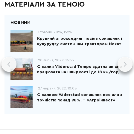
МАТЕРІАЛИ ЗА ТЕМОЮ
1 травня, 2024, 15:24
Крупний агрохолдинг посіяв соняшник і
кукурудзу системним трактором Nexat
20 липня, 2022, 16:33
Сівалка Väderstad Tempo здатна якісно
працювати на швидкості до 18 км/год
27 червня, 2022, 10:08
Сівалкою Väderstad соняшник посіяли з
точністю понад 98%, - «Агроінвест»