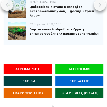
5 квітня, 2021, 14:12
Цифровізація стане в нагоді за
екстремальних умов, - досвід «Трієл
Агро»
12 березня, 2021, 17:00
Вертикальний обробіток ґрунту
вимагає особливих налаштувань техніки
АГРОМАРКЕТ
АГРОНОМІЯ
ТЕХНІКА
ЕЛЕВАТОР
ТВАРИННИЦТВО
ОВОЧІ-ЯГОДИ-САД