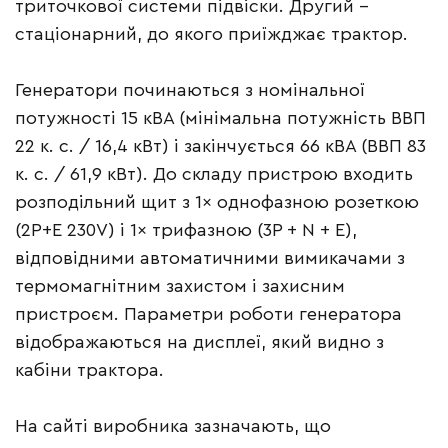
триточкової системи підвіски. Другий –
стаціонарний, до якого приїжджає трактор.
Генератори починаються з номінальної
потужності 15 кВА (мінімальна потужність ВВП
22 к. с. / 16,4 кВт) і закінчується 66 кВА (ВВП 83
к. с. / 61,9 кВт). До складу пристрою входить
розподільний щит з 1× однофазною розеткою
(2P+E 230V) і 1× трифазною (3P + N + E),
відповідними автоматичними вимикачами з
термомагнітним захистом і захисним
пристроєм. Параметри роботи генератора
відображаються на дисплеї, який видно з
кабіни трактора.
На сайті виробника зазначають, що