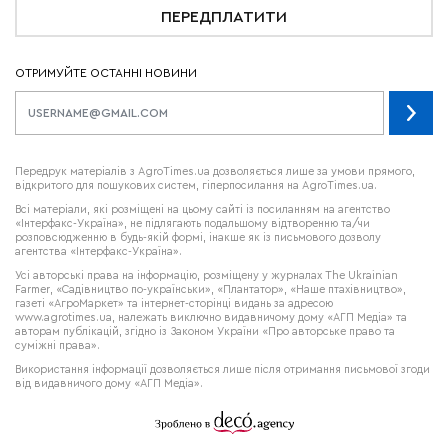
ПЕРЕДПЛАТИТИ
ОТРИМУЙТЕ ОСТАННІ НОВИНИ
Передрук матеріалів з AgroTimes.ua дозволяється лише за умови прямого,
відкритого для пошукових систем, гіперпосилання на AgroTimes.ua.
Всі матеріали, які розміщені на цьому сайті із посиланням на агентство
«Інтерфакс-Україна», не підлягають подальшому відтворенню та/чи
розповсюдженню в будь-якій формі, інакше як із письмового дозволу
агентства «Інтерфакс-Україна».
Усі авторські права на інформацію, розміщену у журналах
The Ukrainian
Farmer
, «Садівництво по-українськи», «Плантатор», «Наше птахівництво»,
газеті «АгроМаркет» та інтернет-сторінці видань за адресою
www.agrotimes.ua,
належать виключно видавничому дому «АГП Медіа» та
авторам публікацій, згідно із Законом України «Про авторське право та
суміжні права».
Використання інформації дозволяється лише після отримання письмової згоди
від видавничого дому «АГП Медіа».