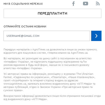
ПЕРЕДПЛАТИТИ
ОТРИМУЙТЕ ОСТАННІ НОВИНИ
Передрук матеріалів з AgroTimes.ua дозволяється лише за умови прямого,
відкритого для пошукових систем, гіперпосилання на AgroTimes.ua.
Всі матеріали, які розміщені на цьому сайті із посиланням на агентство
«Інтерфакс-Україна», не підлягають подальшому відтворенню та/чи
розповсюдженню в будь-якій формі, інакше як із письмового дозволу
агентства «Інтерфакс-Україна».
Усі авторські права на інформацію, розміщену у журналах
The Ukrainian
Farmer
, «Садівництво по-українськи», «Плантатор», «Наше птахівництво»,
газеті «АгроМаркет» та інтернет-сторінці видань за адресою
www.agrotimes.ua,
належать виключно видавничому дому «АГП Медіа» та
авторам публікацій, згідно із Законом України «Про авторське право та
суміжні права».
Використання інформації дозволяється лише після отримання письмової згоди
від видавничого дому «АГП Медіа».