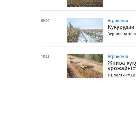
09:00
Агрономія
Кукурудзи 
Зернові та зер
18:32
Агрономія
Жнива кук
урожайніст
На полях «МХП-