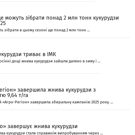
ще можуть зібрати понад 2 млн тонн кукурудзи
25
ть зібрати в цьому сезоні ще понад 2 млн тонн ...
курудзи триває в ІМК
осінні дощі жнива кукурудзи зайшли далеко в зиму і ...
Регіон» завершила жнива кукурудзи з
ю 9,64 т/га
 «Агро-Регіон» завершила збиральну кампанію 2025 року. ...
ро» завершує жнива кукурудзи
ва кукурудзи стали справжнім випробуванням через ...