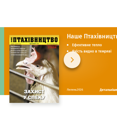
Наше Птахівницт
Ефективне тепло
Якість видно в темряві
Детальніш
Липень2026