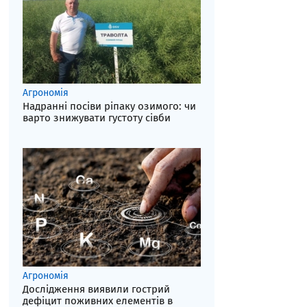
Агрономія
Надранні посіви ріпаку озимого: чи
варто знижувати густоту сівби
Агрономія
Дослідження виявили гострий
дефіцит поживних елементів в