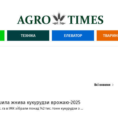
ТЕХНІКА
ЕЛЕВАТОР
ТВАРИН
Всі новини
шила жнива кукурудзи врожаю-2025
с. га в ІМК зібрали понад 742 тис. тонн кукурудзи з ...