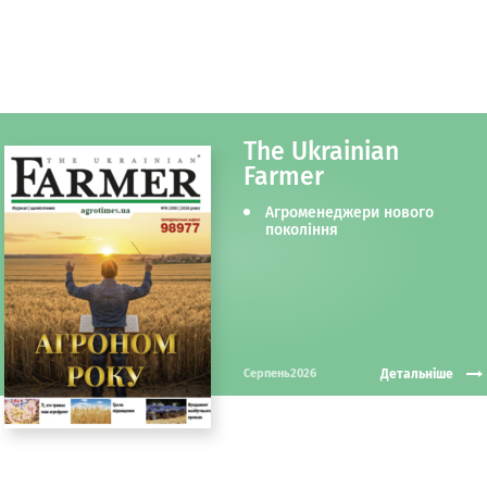
The Ukrainian
Farmer
Агроменеджери нового
покоління
Детальніше
Серпень2026