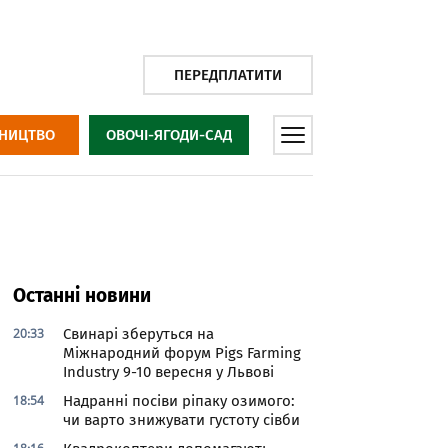
ПЕРЕДПЛАТИТИ
НИЦТВО
ОВОЧІ-ЯГОДИ-САД
Останні новини
20:33
Свинарі зберуться на
Міжнародний форум Pigs Farming
Industry 9-10 вересня у Львові
18:54
Надранні посіви ріпаку озимого:
чи варто знижувати густоту сівби