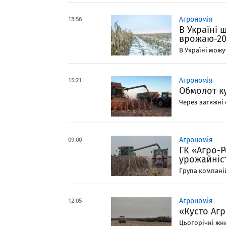
13:56
Агрономія
В Україні 
врожаю-20
В Україні можу
15:21
Агрономія
Обмолот ку
Через затяжні 
09:00
Агрономія
ГК «Агро-
урожайніст
Група компаній
12:05
Агрономія
«Кусто Аг
Цьогорічні жни