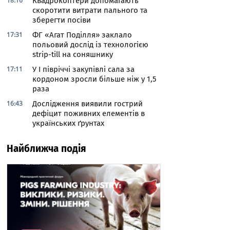
18:16
Квадрокоптери допомагають
скоротити витрати пального та
зберегти посіви
17:31
ФГ «Агат Поділля» заклало
польовий дослід із технологією
strip-till на соняшнику
17:11
У І півріччі закупівлі сала за
кордоном зросли більше ніж у 1,5
раза
16:43
Дослідження виявили гострий
дефіцит поживних елементів в
українських ґрунтах
Найближча подія