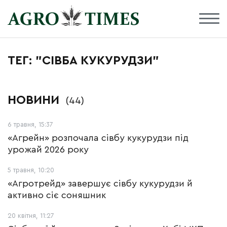
ТЕГ: "СІВБА КУКУРУДЗИ"
НОВИНИ
(44)
6 травня, 15:37
«Агрейн» розпочала сівбу кукурудзи під
урожай 2026 року
5 травня, 10:20
«Агротрейд» завершує сівбу кукурудзи й
активно сіє соняшник
20 квітня, 11:27