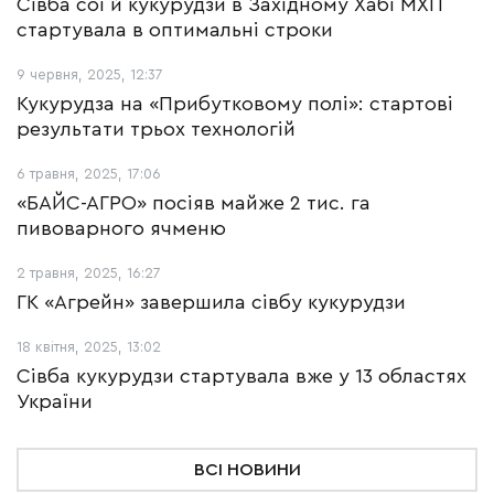
Сівба сої й кукурудзи в Західному Хабі МХП
стартувала в оптимальні строки
9 червня, 2025, 12:37
Кукурудза на «Прибутковому полі»: стартові
результати трьох технологій
6 травня, 2025, 17:06
«БАЙС-АГРО» посіяв майже 2 тис. га
пивоварного ячменю
2 травня, 2025, 16:27
ГК «Агрейн» завершила сівбу кукурудзи
18 квітня, 2025, 13:02
Сівба кукурудзи стартувала вже у 13 областях
України
ВСІ НОВИНИ