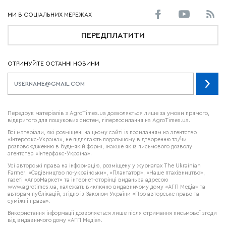
ПЕРЕДПЛАТИТИ
ОТРИМУЙТЕ ОСТАННІ НОВИНИ
Передрук матеріалів з AgroTimes.ua дозволяється лише за умови прямого,
відкритого для пошукових систем, гіперпосилання на AgroTimes.ua.
Всі матеріали, які розміщені на цьому сайті із посиланням на агентство
«Інтерфакс-Україна», не підлягають подальшому відтворенню та/чи
розповсюдженню в будь-якій формі, інакше як із письмового дозволу
агентства «Інтерфакс-Україна».
Усі авторські права на інформацію, розміщену у журналах
The Ukrainian
Farmer
, «Садівництво по-українськи», «Плантатор», «Наше птахівництво»,
газеті «АгроМаркет» та інтернет-сторінці видань за адресою
www.agrotimes.ua,
належать виключно видавничому дому «АГП Медіа» та
авторам публікацій, згідно із Законом України «Про авторське право та
суміжні права».
Використання інформації дозволяється лише після отримання письмової згоди
від видавничого дому «АГП Медіа».