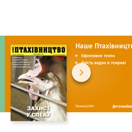
Наше Птахівницт
Ефективне тепло
Якість видно в темряві
Детальніш
Липень2026