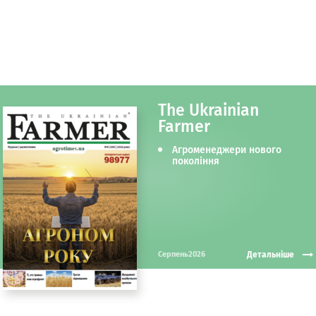
The Ukrainian
Farmer
Агроменеджери нового
покоління
Детальніше
Серпень2026