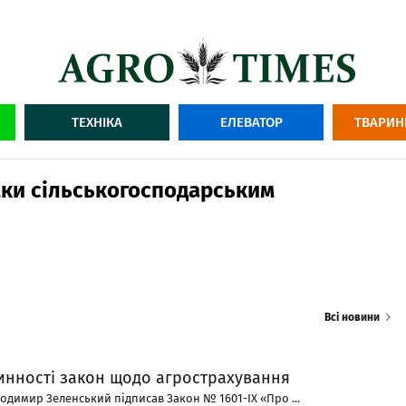
ТЕХНІКА
ЕЛЕВАТОР
ТВАРИН
мки сільськогосподарським
Всі новини
инності закон щодо агрострахування
димир Зеленський підписав Закон № 1601-ІХ «Про ...