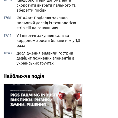
18:16
Квадрокоптери допомагають
скоротити витрати пального та
зберегти посіви
17:31
ФГ «Агат Поділля» заклало
польовий дослід із технологією
strip-till на соняшнику
17:11
У І півріччі закупівлі сала за
кордоном зросли більше ніж у 1,5
раза
16:43
Дослідження виявили гострий
дефіцит поживних елементів в
українських ґрунтах
Найближча подія