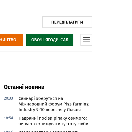
ПЕРЕДПЛАТИТИ
НИЦТВО
ОВОЧІ-ЯГОДИ-САД
Останні новини
20:33
Свинарі зберуться на
Міжнародний форум Pigs Farming
Industry 9-10 вересня у Львові
18:54
Надранні посіви ріпаку озимого:
чи варто знижувати густоту сівби