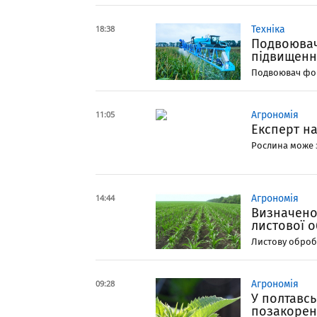
18:38
Техніка
Подвоювач
підвищенн
Подвоювач форс
11:05
Агрономія
Експерт н
Рослина може з
14:44
Агрономія
Визначено
листової о
Листову обробк
09:28
Агрономія
У полтавс
позакорен