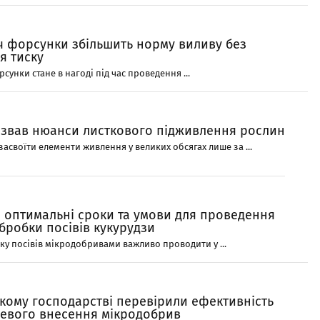
 форсунки збільшить норму виливу без
я тиску
унки стане в нагоді під час проведення ...
азвав нюанси листкового підживлення рослин
асвоїти елементи живлення у великих обсягах лише за ...
 оптимальні сроки та умови для проведення
бробки посівів кукурудзи
у посівів мікродобривами важливо проводити у ...
ькому господарстві перевірили ефективність
евого внесення мікродобрив