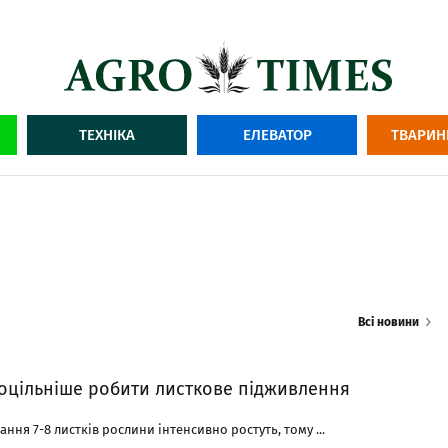
ТЕХНІКА
ЕЛЕВАТОР
ТВАРИН
Всі новини
оцільніше робити листкове підживлення
ння 7-8 листків рослини інтенсивно ростуть, тому ...