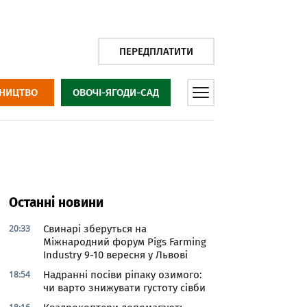
ПЕРЕДПЛАТИТИ
НИЦТВО
ОВОЧІ-ЯГОДИ-САД
Останні новини
20:33
Свинарі зберуться на
Міжнародний форум Pigs Farming
Industry 9-10 вересня у Львові
18:54
Надранні посіви ріпаку озимого:
чи варто знижувати густоту сівби