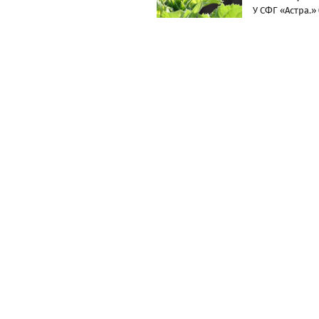
У СФГ «Астра.» 