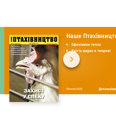
Наше Птахівницт
Ефективне тепло
Якість видно в темряві
Детальніш
Липень2026