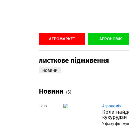
АГРОМАРКЕТ
АГРОНОМІЯ
листкове підживення
НОВИНИ
Новини
(5)
17:13
Агрономія
Коли найд
кукурудзи
У фазу формува