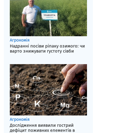
Агрономія
Надранні посіви ріпаку озимого: чи
варто знижувати густоту сівби
Агрономія
Дослідження виявили гострий
дефіцит поживних елементів в