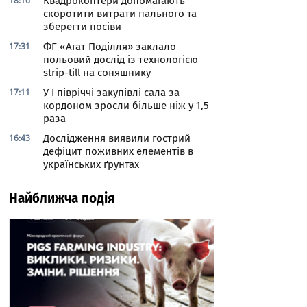
18:16
Квадрокоптери допомагають
скоротити витрати пального та
зберегти посіви
17:31
ФГ «Агат Поділля» заклало
польовий дослід із технологією
strip-till на соняшнику
17:11
У І півріччі закупівлі сала за
кордоном зросли більше ніж у 1,5
раза
16:43
Дослідження виявили гострий
дефіцит поживних елементів в
українських ґрунтах
Найближча подія