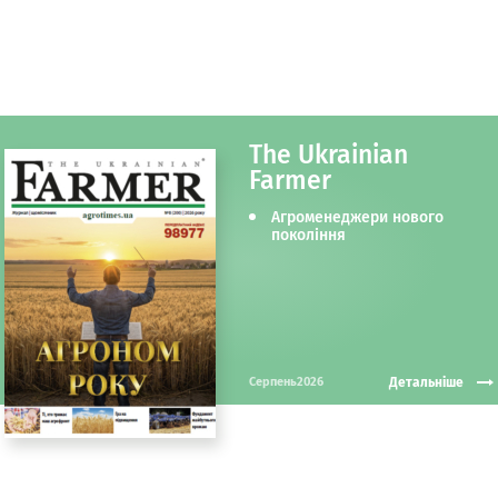
The Ukrainian
Farmer
Агроменеджери нового
покоління
Детальніше
Серпень2026