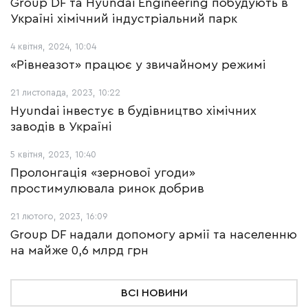
Group DF та Hyundai Engineering побудують в
Україні хімічний індустріальний парк
4 квітня, 2024, 10:04
«Рівнеазот» працює у звичайному режимі
21 листопада, 2023, 10:22
Hyundai інвестує в будівництво хімічних
заводів в Україні
5 квітня, 2023, 10:40
Пролонгація «зернової угоди»
простимулювала ринок добрив
21 лютого, 2023, 16:09
Group DF надали допомогу армії та населенню
на майже 0,6 млрд грн
ВСІ НОВИНИ