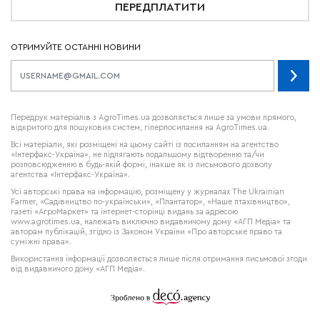
ПЕРЕДПЛАТИТИ
ОТРИМУЙТЕ ОСТАННІ НОВИНИ
Передрук матеріалів з AgroTimes.ua дозволяється лише за умови прямого,
відкритого для пошукових систем, гіперпосилання на AgroTimes.ua.
Всі матеріали, які розміщені на цьому сайті із посиланням на агентство
«Інтерфакс-Україна», не підлягають подальшому відтворенню та/чи
розповсюдженню в будь-якій формі, інакше як із письмового дозволу
агентства «Інтерфакс-Україна».
Усі авторські права на інформацію, розміщену у журналах
The Ukrainian
Farmer
, «Садівництво по-українськи», «Плантатор», «Наше птахівництво»,
газеті «АгроМаркет» та інтернет-сторінці видань за адресою
www.agrotimes.ua,
належать виключно видавничому дому «АГП Медіа» та
авторам публікацій, згідно із Законом України «Про авторське право та
суміжні права».
Використання інформації дозволяється лише після отримання письмової згоди
від видавничого дому «АГП Медіа».