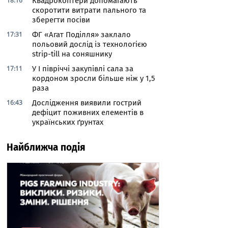
18:16
Квадрокоптери допомагають
скоротити витрати пального та
зберегти посіви
17:31
ФГ «Агат Поділля» заклало
польовий дослід із технологією
strip-till на соняшнику
17:11
У І півріччі закупівлі сала за
кордоном зросли більше ніж у 1,5
раза
16:43
Дослідження виявили гострий
дефіцит поживних елементів в
українських ґрунтах
Найближча подія