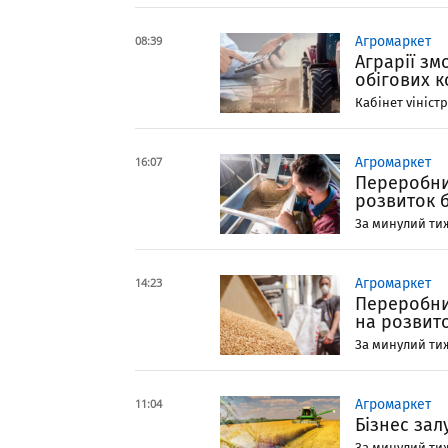
08:39
Агромаркет
Аграрії зм
обігових к
Кабінет vіністр
16:07
Агромаркет
Переробник
розвиток б
За минулий тиж
14:23
Агромаркет
Переробни
на розвито
За минулий тиж
11:04
Агромаркет
Бізнес зал
За минулий тиж