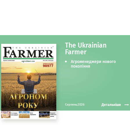
The Ukrainian
Farmer
Агроменеджери нового
покоління
Детальніше
Серпень2026