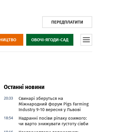
ПЕРЕДПЛАТИТИ
НИЦТВО
ОВОЧІ-ЯГОДИ-САД
Останні новини
20:33
Свинарі зберуться на
Міжнародний форум Pigs Farming
Industry 9-10 вересня у Львові
18:54
Надранні посіви ріпаку озимого:
чи варто знижувати густоту сівби