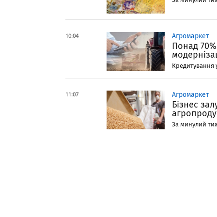
10:04
Агромаркет
Понад 70%
модерніза
Кредитування у
11:07
Агромаркет
Бізнес за
агропродук
За минулий тиж