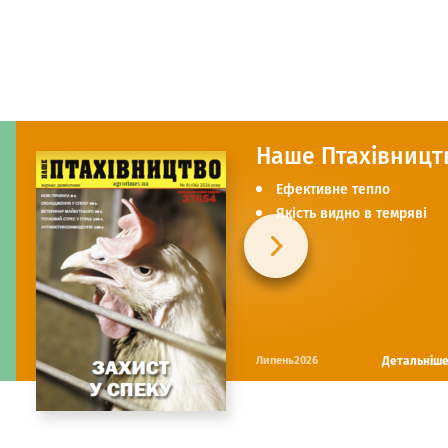
Наше Птахівницт
Ефективне тепло
Якість видно в темряві
Детальніш
Липень2026