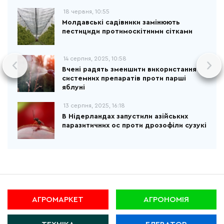
18 червня, 10:55
Молдавські садівники замінюють
пестициди протимоскітними сітками
14 серпня, 2025, 10:58
Вчені радять зменшити використання
системних препаратів проти парші
яблуні
13 серпня, 2025, 16:18
В Нідерландах запустили азійських
паразитичних ос проти дрозофіли сузукі
АГРОМАРКЕТ
АГРОНОМІЯ