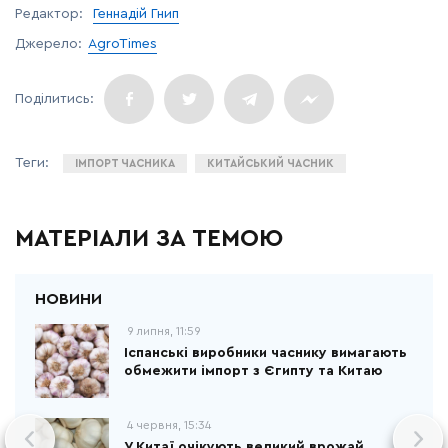
Редактор:
Геннадій Гнип
Джерело:
AgroTimes
ІМПОРТ ЧАСНИКА
КИТАЙСЬКИЙ ЧАСНИК
МАТЕРІАЛИ ЗА ТЕМОЮ
9 липня, 11:59
Іспанські виробники часнику вимагають
обмежити імпорт з Єгипту та Китаю
4 червня, 15:34
У Китаї очікують великий врожай