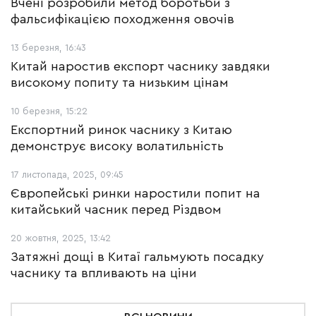
Вчені розробили метод боротьби з
фальсифікацією походження овочів
13 березня, 16:43
Китай наростив експорт часнику завдяки
високому попиту та низьким цінам
10 березня, 15:22
Експортний ринок часнику з Китаю
демонструє високу волатильність
17 листопада, 2025, 09:45
Європейські ринки наростили попит на
китайський часник перед Різдвом
20 жовтня, 2025, 13:42
Затяжні дощі в Китаї гальмують посадку
часнику та впливають на ціни