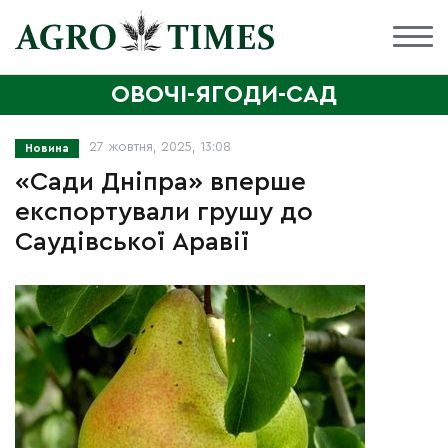
ОВОЧІ-ЯГОДИ-САД
27 жовтня, 2025, 13:08
Новина
«Сади Дніпра» вперше
експортували грушу до
Саудівської Аравії