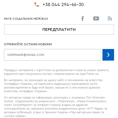
+38 044 294-66-30
ПЕРЕДПЛАТИТИ
ОТРИМУЙТЕ ОСТАННІ НОВИНИ
Передрук матеріалів з AgroTimes.ua дозволяється лише за умови прямого,
відкритого для пошукових систем, гіперпосилання на AgroTimes.ua.
Всі матеріали, які розміщені на цьому сайті із посиланням на агентство
«Інтерфакс-Україна», не підлягають подальшому відтворенню та/чи
розповсюдженню в будь-якій формі, інакше як із письмового дозволу
агентства «Інтерфакс-Україна».
Усі авторські права на інформацію, розміщену у журналах
The Ukrainian
Farmer
, «Садівництво по-українськи», «Плантатор», «Наше птахівництво»,
газеті «АгроМаркет» та інтернет-сторінці видань за адресою
www.agrotimes.ua,
належать виключно видавничому дому «АГП Медіа» та
авторам публікацій, згідно із Законом України «Про авторське право та
суміжні права».