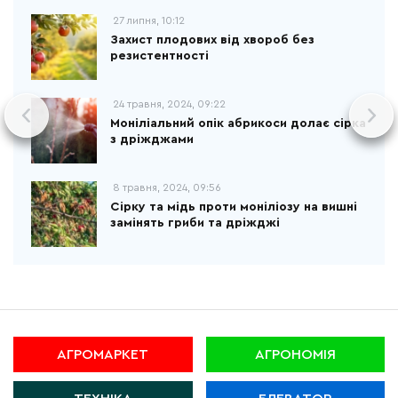
27 липня, 10:12
Захист плодових від хвороб без
резистентності
24 травня, 2024, 09:22
Моніліальний опік абрикоси долає сірка
з дріжджами
8 травня, 2024, 09:56
Сірку та мідь проти моніліозу на вишні
замінять гриби та дріжджі
АГРОМАРКЕТ
АГРОНОМІЯ