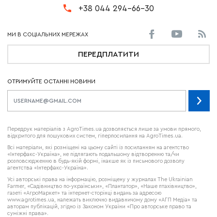
+38 044 294-66-30
ПЕРЕДПЛАТИТИ
ОТРИМУЙТЕ ОСТАННІ НОВИНИ
Передрук матеріалів з AgroTimes.ua дозволяється лише за умови прямого,
відкритого для пошукових систем, гіперпосилання на AgroTimes.ua.
Всі матеріали, які розміщені на цьому сайті із посиланням на агентство
«Інтерфакс-Україна», не підлягають подальшому відтворенню та/чи
розповсюдженню в будь-якій формі, інакше як із письмового дозволу
агентства «Інтерфакс-Україна».
Усі авторські права на інформацію, розміщену у журналах
The Ukrainian
Farmer
, «Садівництво по-українськи», «Плантатор», «Наше птахівництво»,
газеті «АгроМаркет» та інтернет-сторінці видань за адресою
www.agrotimes.ua,
належать виключно видавничому дому «АГП Медіа» та
авторам публікацій, згідно із Законом України «Про авторське право та
суміжні права».