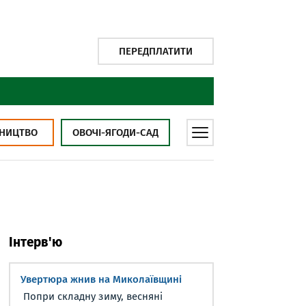
ПЕРЕДПЛАТИТИ
НИЦТВО
ОВОЧІ-ЯГОДИ-САД
Інтерв'ю
Увертюра жнив на Миколаївщині
Попри складну зиму, весняні