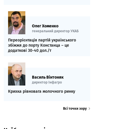
Олег Хоменко
генеральний директор УКАБ
Переорієнтація партій українського
збіжжя до порту Констанца – це
додаткові 30-40 дол./т
Василь Вінтоняк
директор Інфагро
Крихка рівновага молочного ринку
Всі точки зору