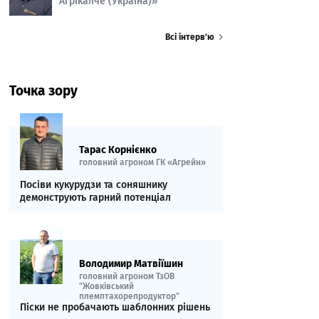
Агрікалче (Україна)»
Всі інтерв’ю
Точка зору
Тарас Корнієнко
головний агроном ГК «Агрейн»
Посіви кукурудзи та соняшнику
демонструють гарний потенціал
Володимир Матвіїшин
головний агроном ТзОВ
"Жовківський
племптахорепродуктор"
Піски не пробачають шаблонних рішень