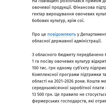
На Львівщині розпочався прийом до
овочевої продукції. Фінансова підт
гектар вирощування овочевих культ
бобових культур, крім сої.
Про це
повідомляють
у Департамент
обласної державної адміністрації.
З обласного бюджету передбачено б
1 га посіву овочевих культур відкри
100 тис. грн одному суб’єкту підпр
Комплексної програми підтримки та
області на 2021–2026 роки. Кошти м
середньомісячної заробітної плати 
13 500 грн. Це правило не стосуєтьс
фермерських господарств, які отрим