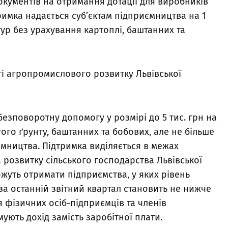
кументів на отримання дотації для виробників
римка надається суб’єктам підприємництва на 1
ур без урахування картоплі, баштанних та
і агропромислового розвитку Львівської
езповоротну допомогу у розмірі до 5 тис. грн на
того ґрунту, баштанних та бобових, але не більше
иємництва. Підтримка виділяється в межах
 розвитку сільського господарства Львівської
ожуть отримати підприємства, у яких рівень
за останній звітний квартал становить не нижче
я фізичних осіб-підприємців та членів
ують дохід замість заробітної плати.