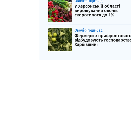
Овочі-Ягоди-Сад
У Херсонській області
вирощування овочів
скоротилося до 1%
Овочі-Ягоди-Сад
Фермери з прифронтового
відбудовують господарств
Харківщині