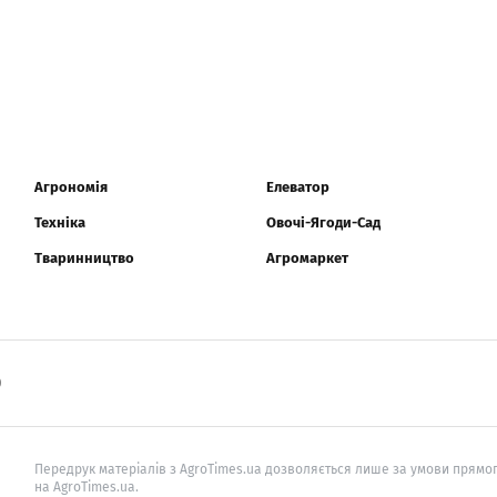
Агрономія
Елеватор
Техніка
Овочі-Ягоди-Сад
Тваринництво
Агромаркет
0
Передрук матеріалів з AgroTimes.ua дозволяється лише за умови прямог
на AgroTimes.ua.