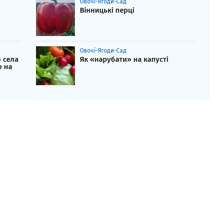
Овочі-Ягоди-Сад
Вінницькі перці
Овочі-Ягоди-Сад
 села
Як «нарубати» на капусті
о на