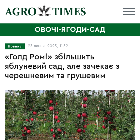
ОВОЧІ-ЯГОДИ-САД
23 липня, 2025, 11:32
Новина
«Голд Ромі» збільшить
яблуневий сад, але зачекає з
черешневим та грушевим