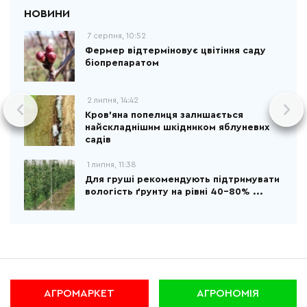
7 серпня, 10:52
Фермер відтерміновує цвітіння саду
біопрепаратом
2 липня, 14:42
Кров’яна попелиця залишається
найскладнішим шкідником яблуневих
садів
1 липня, 11:38
Для груші рекомендують підтримувати
вологість ґрунту на рівні 40–80% ...
АГРОМАРКЕТ
АГРОНОМІЯ