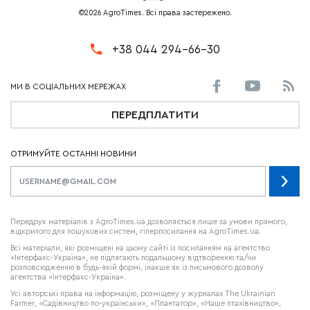
©2026 AgroTimes. Всі права застережено.
+38 044 294-66-30
ПЕРЕДПЛАТИТИ
ОТРИМУЙТЕ ОСТАННІ НОВИНИ
Передрук матеріалів з AgroTimes.ua дозволяється лише за умови прямого,
відкритого для пошукових систем, гіперпосилання на AgroTimes.ua.
Всі матеріали, які розміщені на цьому сайті із посиланням на агентство
«Інтерфакс-Україна», не підлягають подальшому відтворенню та/чи
розповсюдженню в будь-якій формі, інакше як із письмового дозволу
агентства «Інтерфакс-Україна».
Усі авторські права на інформацію, розміщену у журналах
The Ukrainian
Farmer
, «Садівництво по-українськи», «Плантатор», «Наше птахівництво»,