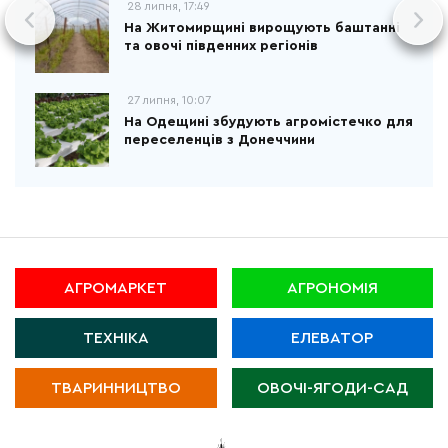
28 липня, 17:49
На Житомирщині вирощують баштанні
та овочі південних регіонів
27 липня, 10:07
На Одещині збудують агромістечко для
переселенців з Донеччини
АГРОМАРКЕТ
АГРОНОМІЯ
ТЕХНІКА
ЕЛЕВАТОР
ТВАРИННИЦТВО
ОВОЧІ-ЯГОДИ-САД