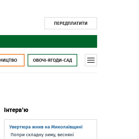
ПЕРЕДПЛАТИТИ
НИЦТВО
ОВОЧІ-ЯГОДИ-САД
Інтерв'ю
Увертюра жнив на Миколаївщині
Попри складну зиму, весняні