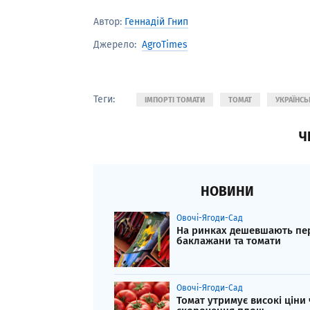
Автор:
Геннадій Гнип
AgroTimes
Джерело:
Теги:
ІМПОРТІ ТОМАТИ
ТОМАТ
УКРАЇНСЬ
Ч
НОВИНИ
Овочі-Ягоди-Сад
На ринках дешевшають пе
баклажани та томати
Овочі-Ягоди-Сад
Томат утримує високі ціни