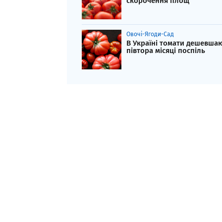
скорочення площ
Овочі-Ягоди-Сад
В Україні томати дешевша
півтора місяці поспіль