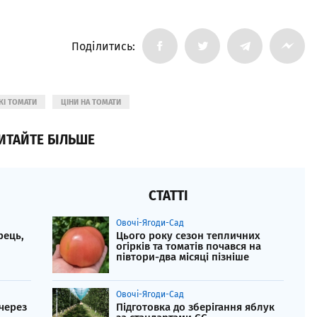
Поділитись:
КІ ТОМАТИ
ЦІНИ НА ТОМАТИ
ИТАЙТЕ БІЛЬШЕ
СТАТТІ
Овочі-Ягоди-Сад
рець,
Цього року сезон тепличних
огірків та томатів почався на
півтори-два місяці пізніше
Овочі-Ягоди-Сад
 через
Підготовка до зберігання яблук