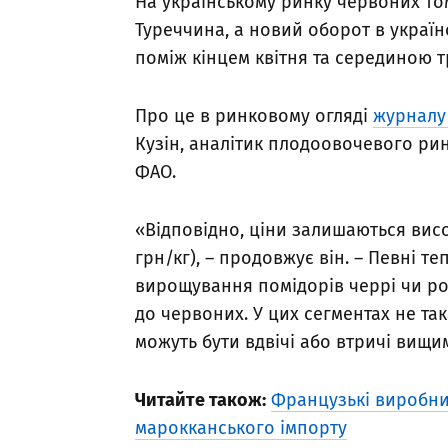
На українському ринку червоних то
Туреччина, а новий оборот в україн
поміж кінцем квітня та серединою т
Про це в ринковому огляді
журналу
Кузін, аналітик плодоовочевого рин
ФАО.
«Відповідно, ціни залишаються вис
грн/кг), – продовжує він. – Певні т
вирощування помідорів черрі чи ро
до червоних. У цих сегментах не та
можуть бути вдвічі або втричі вищи
Читайте також:
Французькі виробни
марокканського імпорту