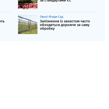
за стандартами ЄС
Овочі-Ягоди-Сад
ють
Запізнення із захистом часто
обходиться дорожче за саму
обробку