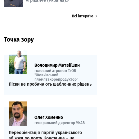
Агрікалче (Україна)»
Всі інтерв’ю
Точка зору
Володимир Матвіїшин
головний агроном ТзОВ
"Жовківський
племптахорепродуктор"
Піски не пробачають шаблонних рішень
Олег Хоменко
генеральний директор УКАБ
Переорієнтація партій українського
збіжжя до порту Констанца – це