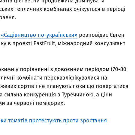
матів цієї весни продовжила домінувати
ських тепличних комбінатах очікується в періоді
равня.
 «Садівництво по-українськи»
розповідає Євген
ку в проекті EastFruit, міжнародний консультант
окими у порівнянні з довоєнним періодом (70-80
епличні комбінати перекваліфікувалися на
жевих сортів і не планують поки що повертатися
ка сильна конкуренція з Туреччиною, а ціни
ми за червоні помідори».
ки томатів протестують проти зростання