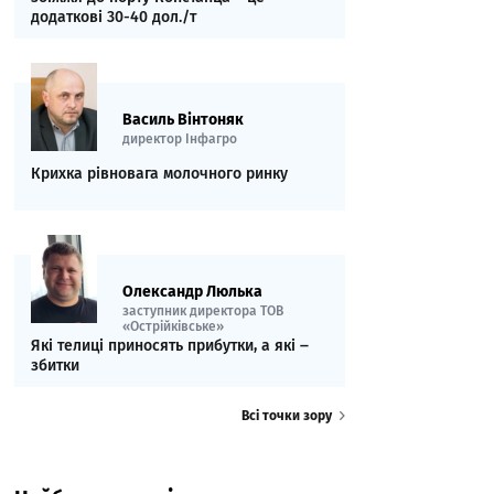
додаткові 30-40 дол./т
Василь Вінтоняк
директор Інфагро
Крихка рівновага молочного ринку
Олександр Люлька
заступник директора ТОВ
«Острійківське»
Які телиці приносять прибутки, а які ‒
збитки
Всі точки зору