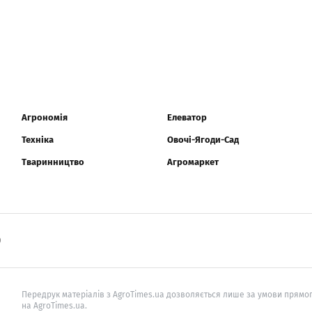
Агрономія
Елеватор
Техніка
Овочі-Ягоди-Сад
Тваринництво
Агромаркет
0
Передрук матеріалів з AgroTimes.ua дозволяється лише за умови прямог
на AgroTimes.ua.