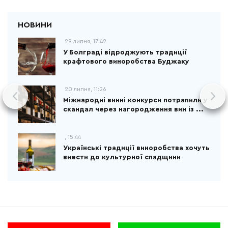
29 липня, 17:42
У Болграді відроджують традиції
крафтового виноробства Буджаку
20 липня, 11:26
Міжнародні винні конкурси потрапили у
скандал через нагородження вин із ...
, 15:44
Українські традиції виноробства хочуть
внести до культурної спадщини