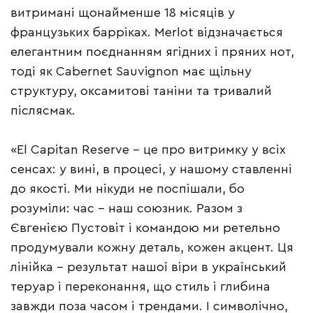
витримані щонайменше 18 місяців у
французьких барріках. Merlot відзначається
елегантним поєднанням ягідних і пряних нот,
тоді як Cabernet Sauvignon має щільну
структуру, оксамитові таніни та тривалий
післясмак.
«El Capitan Reserve – це про витримку у всіх
сенсах: у вині, в процесі, у нашому ставленні
до якості. Ми нікуди не поспішали, бо
розуміли: час – наш союзник. Разом з
Євгенією Пустовіт і командою ми ретельно
продумували кожну деталь, кожен акцент. Ця
лінійка – результат нашої віри в український
теруар і переконання, що стиль і глибина
завжди поза часом і трендами. І символічно,