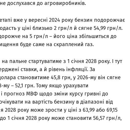
не дослухався до агровиробників.
етапі вже у вересні 2024 року бензин подорожчає
одасть у ціні близько 2 грн/л й сягне 54,99 грн/л.
дорожче на 5 грн/л – його ціна збільшиться до
двищення буде саме на скраплений газ.
а пальне стартуватиме з 1 січня 2028 року. І тут
джені ставки, а й рівень інфляції. За
олара становитиме 45,8 грн, у 2026-му він сягне
028-му – 52,1 грн. Тому якщо урахувати
і прогноз МВФ щодо зміни курсу гривні до
очікувати на вартість бензину в діапазоні від
ня 2028 року може зрости у ціні з 63,99 або 69,15
до 1 січня 2028 року може становити 56,57 грн/л,