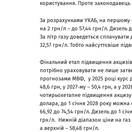
користування. Проте законодавець 
За розрахунками УКАБ, на першому 
на 2 грн/л – до 57,44 грн/л. Дизель д
За літр газу доведеться сплачувати 
32,57 грн/л. Тобто найсуттєвіше пі
Фінальний етап підвищення акцизів н
потрібно ураховувати не лише затвер
прогнозами МВФ, у 2025 році курс д
48,6 грн, у 2027-му – 50,4 грн, а у 2
чотирьохетапне підвищення акцизу 
долара, до 1 січня 2028 року можна 
66,92 до 74,54 грн/л. Дизель до 1 січ
грн/л. Нижній діапазон ціни на газ 
а верхній – 58,48 грн/л.