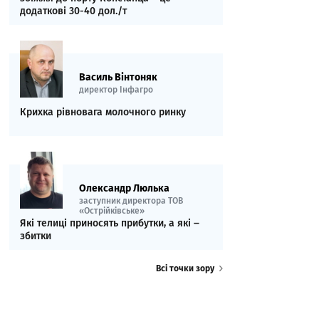
додаткові 30-40 дол./т
Василь Вінтоняк
директор Інфагро
Крихка рівновага молочного ринку
Олександр Люлька
заступник директора ТОВ
«Острійківське»
Які телиці приносять прибутки, а які ‒
збитки
Всі точки зору