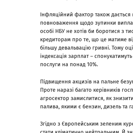
Інфляційний фактор також дається 
повноваження щодо зупинки виплат 
особі НБУ не хотів би боротися з т
кредиторам про те, що це матиме в
більшу девальвацію гривні. Тому оц
індексація зарплат – спонукатимуть
послуги на понад 10%.
Підвищення акцизів на пальне безу
Проте наразі багато керівників го
агросектор замислитися, як знизит
палива, якими є бензин, дизель та га
Згідно з Європейським зеленим кур
стати кліматично нейтральним. Й з