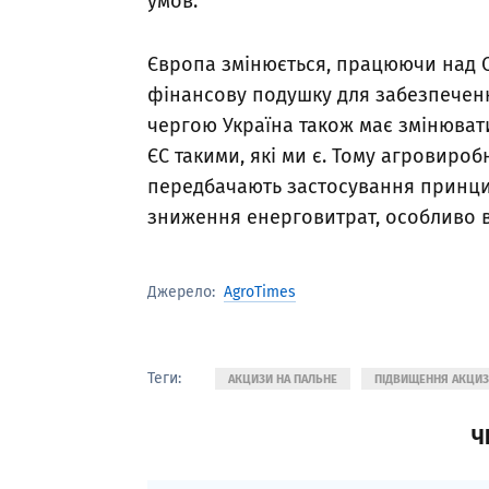
умов.
Європа змінюється, працюючи над 
фінансову подушку для забезпеченн
чергою Україна також має змінюват
ЄС такими, які ми є. Тому агровироб
передбачають застосування принцип
зниження енерговитрат, особливо 
AgroTimes
Джерело:
Теги:
АКЦИЗИ НА ПАЛЬНЕ
ПІДВИЩЕННЯ АКЦИЗ
Ч