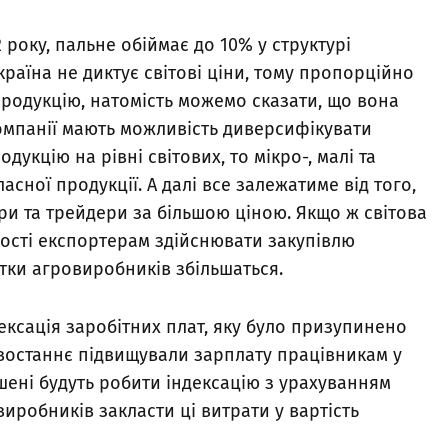
2 року, пальне обіймає до 10% у структурі
країна не диктує світові ціни, тому пропорційно
продукцію, натомість можемо сказати, що вона
компанії мають можливість диверсифікувати
дукцію на рівні світових, то мікро-, малі та
асної продукції. А далі все залежатиме від того,
ри та трейдери за більшою ціною. Якщо ж світова
ості експортерам здійснювати закупівлю
итки агровиробників збільшаться.
дексація заробітних плат, яку було призупинено
і востаннє підвищували зарплату працівникам у
мушені будуть робити індексацію з урахуванням
виробників закласти ці витрати у вартість