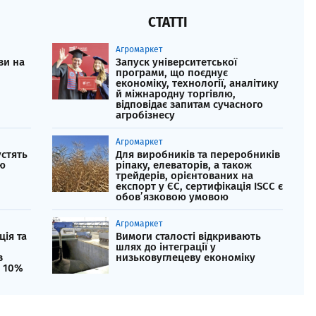
СТАТТІ
Агромаркет
зи на
Запуск університетської
програми, що поєднує
економіку, технології, аналітику
й міжнародну торгівлю,
відповідає запитам сучасного
агробізнесу
Агромаркет
устять
Для виробників та переробників
ю
ріпаку, елеваторів, а також
трейдерів, орієнтованих на
експорт у ЄС, сертифікація ISCC є
обов’язковою умовою
Агромаркет
ція та
Вимоги сталості відкривають
шлях до інтеграції у
в
низьковуглецеву економіку
д 10%