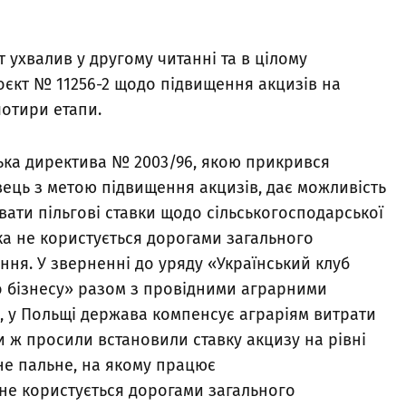
 ухвалив у другому читанні та в цілому
єкт № 11256-2 щодо підвищення акцизів на
чотири етапи.
ка директива № 2003/96, якою прикрився
ець з метою підвищення акцизів, дає можливість
вати пільгові ставки щодо сільськогосподарської
яка не користується дорогами загального
ння. У зверненні до уряду «Український клуб
 бізнесу» разом з провідними аграрними
а, у Польщі держава компенсує аграріям витрати
Ми ж просили встановили ставку акцизу на рівні
льне пальне, на якому працює
 не користується дорогами загального