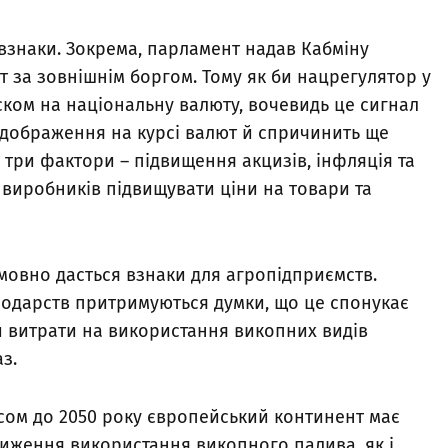
взнаки. Зокрема, парламент надав Кабміну
за зовнішнім боргом. Тому як би нацрегулятор у
иском на національну валюту, вочевидь це сигнал
ідображення на курсі валют й спричинить ще
і три фактори – підвищення акцизів, інфляція та
 виробників підвищувати ціни на товари та
мовно дасться взнаки для агропідприємств.
сподарств притримуються думки, що це спонукає
и витрати на використання викопних видів
з.
сом до 2050 року європейський континент має
ниження використання викопного палива, як і