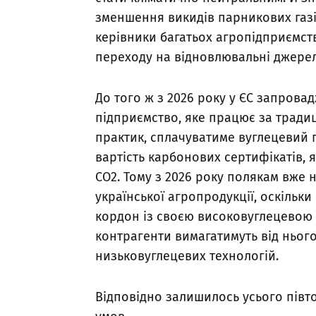
зменшення викидів парникових газі
керівники багатьох агропідприємст
переходу на відновлювальні джерел
До того ж з 2026 року у ЄС запрова
підприємство, яке працює за тради
практик, сплачуватиме вуглецевий п
вартість карбонових сертифікатів, я
СО2. Тому з 2026 року полякам вже 
української агропродукції, оскільк
кордон із своєю високовуглецевою п
контрагенти вимагатимуть від ньог
низьковуглецевих технологій.
Відповідно залишилось усього півт