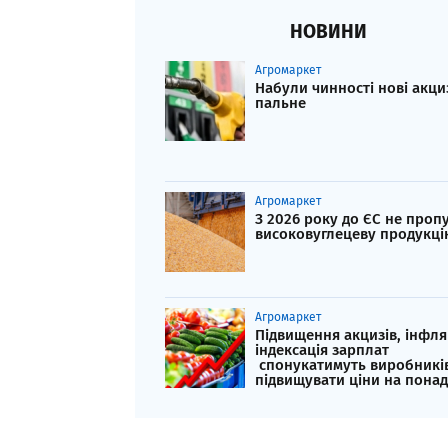
НОВИНИ
Агромаркет
Набули чинності нові акци
пальне
Агромаркет
З 2026 року до ЄС не проп
високовуглецеву продукці
Агромаркет
Підвищення акцизів, інфля
індексація зарплат
спонукатимуть виробникі
підвищувати ціни на пона