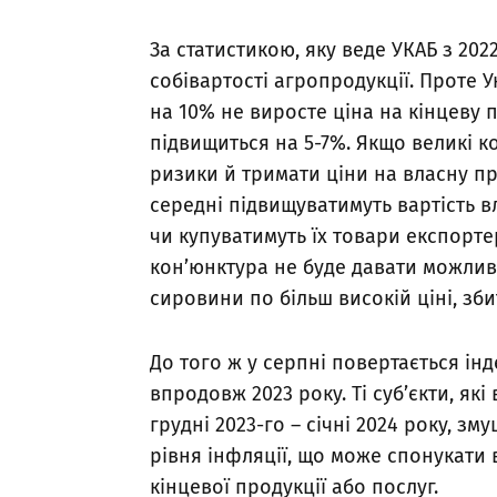
За статистикою, яку веде УКАБ з 202
собівартості агропродукції. Проте У
на 10% не виросте ціна на кінцеву 
підвищиться на 5-7%. Якщо великі 
ризики й тримати ціни на власну про
середні підвищуватимуть вартість вл
чи купуватимуть їх товари експорте
кон’юнктура не буде давати можлив
сировини по більш високій ціні, зб
До того ж у серпні повертається ін
впродовж 2023 року. Ті суб’єкти, як
грудні 2023-го – січні 2024 року, з
рівня інфляції, що може спонукати 
кінцевої продукції або послуг.