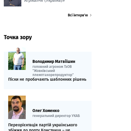
Агрікалче (Україна)»
Всі інтерв’ю
Точка зору
Володимир Матвіїшин
головний агроном ТзОВ
"Жовківський
племптахорепродуктор"
Піски не пробачають шаблонних рішень
Олег Хоменко
генеральний директор УКАБ
Переорієнтація партій українського
збіжжя до порту Констанца – це