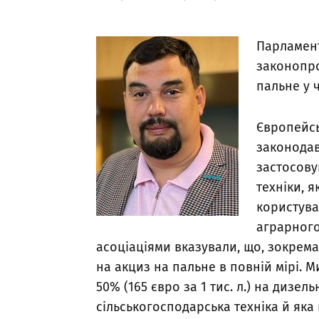
Парламент
законопро
пальне у 
Європейсь
законодав
застосову
техніки, 
користува
аграрного
асоціаціями вказували, що, зокрем
на акциз на пальне в повній мірі. 
50% (165 євро за 1 тис. л.) на дизе
сільськогосподарська техніка й яка