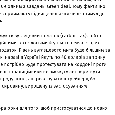
в є одним з завдань Green deal. Тому фактично
в сприймають підвищення акцизів як стимул до
а.
джують вуглецевий податок (carbon tax). Тобто
ційними технологіями й у нього немає сталих
одаток. Рівень вуглецевого мита буде більшим за
кі наразі в Україні йдуть по 40 доларів за тонну
не потрібно буде протестувати на кордоні проти
и наші традиційники не зможуть ані перетнути
родукцією, ані реалізувати її трейдеру, бо
о сировину, вирощену із застосуванням
ора роки для того, щоб пристосуватися до нових