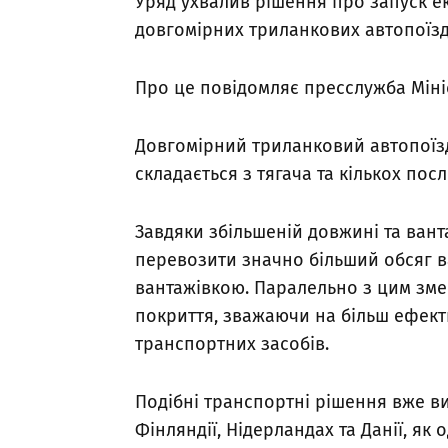
Уряд ухвалив рішення про запуск 
довгомірних триланкових автопоїзді
Про це повідомляє пресслужба Мініс
Довгомірний триланковий автопоїзд
складається з тягача та кількох по
Завдяки збільшеній довжині та вант
перевозити значно більший обсяг в
вантажівкою. Паралельно з цим зм
покриття, зважаючи на більш ефект
транспортних засобів.
Подібні транспортні рішення вже ви
Фінляндії, Нідерландах та Данії, як