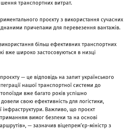
еншення транспортних витрат.
ериментального проєкту з використання сучасних
з’єднаними причепами для перевезення вантажів.
 використання більш ефективних транспортних
які вже широко застосовуються в низці
проєкту — це відповідь на запит українського
інтеграції нашої транспортної системи до
топоїзди вже багато років успішно
і довели свою ефективність для логістики,
 інфраструктури. Важливо, що проєкт
триманням вимог безпеки та на основі
аршрутів», — зазначив віцепрем’єр-міністр з