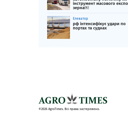
інструмент масового експ
зерна￼
Елеватор
рф інтенсифікує удари по
портах та суднах
©2026 AgroTimes. Всі права застережено.