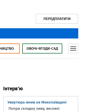
ПЕРЕДПЛАТИТИ
НИЦТВО
ОВОЧІ-ЯГОДИ-САД
Інтерв'ю
Увертюра жнив на Миколаївщині
Попри складну зиму, весняні