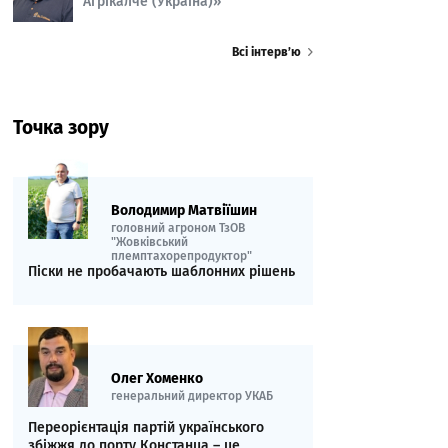
Агрікалче (Україна)»
Всі інтерв’ю
Точка зору
Володимир Матвіїшин
головний агроном ТзОВ
"Жовківський
племптахорепродуктор"
Піски не пробачають шаблонних рішень
Олег Хоменко
генеральний директор УКАБ
Переорієнтація партій українського
збіжжя до порту Констанца – це