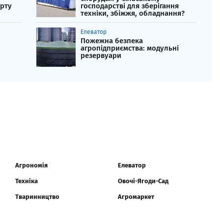
орту
господарстві для зберігання
техніки, збіжжя, обладнання?
Елеватор
Пожежна безпека
агропідприємства: модульні
резервуари
Агрономія
Елеватор
Техніка
Овочі-Ягоди-Сад
Тваринництво
Агромаркет