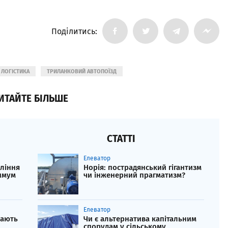
Поділитись:
ЛОГІСТИКА
ТРИЛАНКОВИЙ АВТОПОЇЗД
ИТАЙТЕ БІЛЬШЕ
СТАТТІ
Елеватор
іління
Норія: пострадянський гігантизм
имум
чи інженерний прагматизм?
Елеватор
дають
Чи є альтернатива капітальним
спорудам у сільському