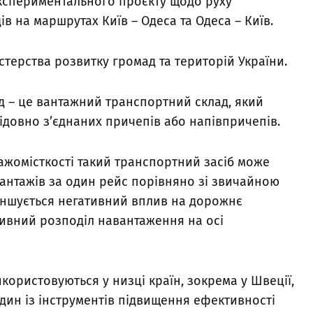
експериментального проєкту щодо руху
в на маршрутах Київ – Одеса та Одеса – Київ.
терства розвитку громад та територій України.
 – це вантажний транспортний склад, який
слідовно з’єднаних причепів або напівпричепів.
ажомісткості такий транспортний засіб може
антажів за один рейс порівняно зі звичайною
еншується негативний вплив на дорожнє
ивний розподіл навантаження на осі
користовуються у низці країн, зокрема у Швеції,
 один із інструментів підвищення ефективності