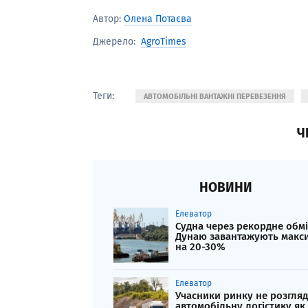
Автор:
Олена Потаєва
AgroTimes
Джерело:
Теги:
АВТОМОБІЛЬНІ ВАНТАЖНІ ПЕРЕВЕЗЕННЯ
Ч
НОВИНИ
Елеватор
Судна через рекордне обм
Дунаю завантажують макс
на 20-30%
Елеватор
Учасники ринку не розгля
автомобільну логістику як