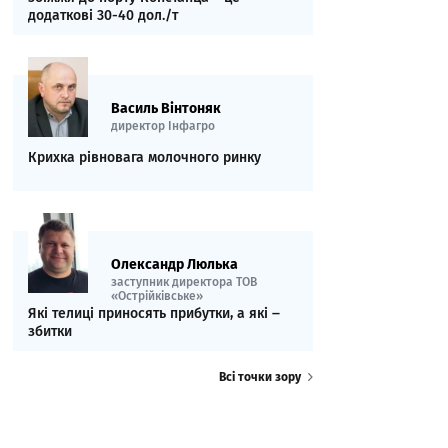
додаткові 30-40 дол./т
Василь Вінтоняк
директор Інфагро
Крихка рівновага молочного ринку
Олександр Люлька
заступник директора ТОВ
«Острійківське»
Які телиці приносять прибутки, а які ‒
збитки
Всі точки зору