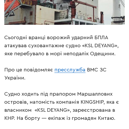
Сьогодні вранці ворожий ударний БПЛА
атакував суховантажне судно «KSL DEYANG»,
яке перебувало в морі неподалік Одещини.
Про це повідомляє
пресслужба
ВМС ЗС
України.
Судно ходить під прапором Маршаллових
островів, натомість компанія KINGSHIP, яка є
власником «KSL DEYANG», зареєстрована в
КНР. На борту — екіпаж із громадян Китаю.