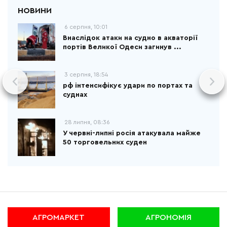
6 серпня, 10:01
Внаслідок атаки на судно в акваторії
портів Великої Одеси загинув ...
3 серпня, 18:54
рф інтенсифікує удари по портах та
суднах
28 липня, 08:36
У червні-липні росія атакувала майже
50 торговельних суден
АГРОМАРКЕТ
АГРОНОМІЯ