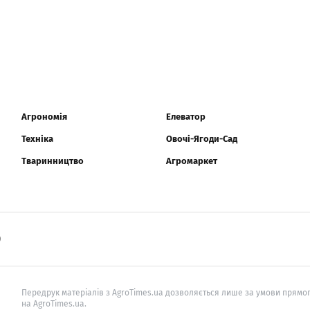
Агрономія
Елеватор
Техніка
Овочі-Ягоди-Сад
Тваринництво
Агромаркет
0
Передрук матеріалів з AgroTimes.ua дозволяється лише за умови прямог
на AgroTimes.ua.