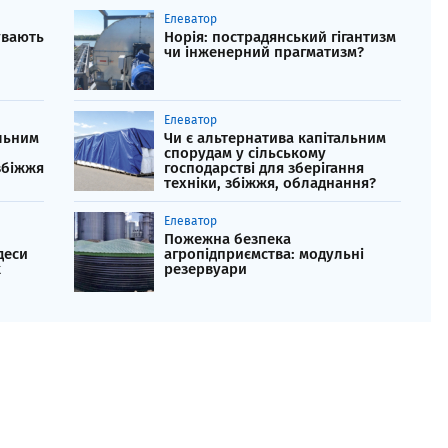
Елеватор
увають
Норія: пострадянський гігантизм
чи інженерний прагматизм?
Елеватор
льним
Чи є альтернатива капітальним
спорудам у сільському
збіжжя
господарстві для зберігання
техніки, збіжжя, обладнання?
Елеватор
Пожежна безпека
деси
агропідприємства: модульні
к
резервуари