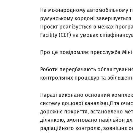
На міжнародному автомобільному пу
румунському кордоні завершується 
Проєкт реалізується в межах прогр
Facility (CEF) на умовах співфінанс
Про це повідомляє пресслужба Мініс
Роботи передбачають облаштування
контрольних процедур та збільшен
Наразі виконано основний комплек
систему дощової каналізації та оч
дорожнє покриття, встановлено ме
ділянкою, змонтовано павільйон дл
радіаційного контролю, зовнішнє ос