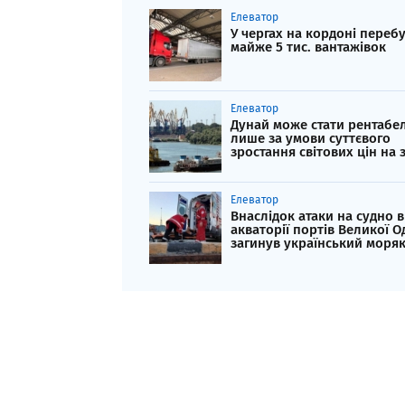
Елеватор
У чергах на кордоні переб
майже 5 тис. вантажівок
Елеватор
Дунай може стати рентабе
лише за умови суттєвого
зростання світових цін на 
Елеватор
Внаслідок атаки на судно в
акваторії портів Великої О
загинув український моря