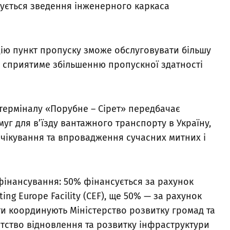
ується зведення інженерного каркаса
.
цію пункт пропуску зможе обслуговувати більшу
е сприятиме збільшенню пропускної здатності
терміналу «Порубне – Сірет» передбачає
уг для в’їзду вантажного транспорту в Україну,
чікування та впровадження сучасних митних і
фінансування: 50% фінансується за рахунок
ng Europe Facility (CEF), ще 50% — за рахунок
и координують Міністерство розвитку громад та
нтство відновлення та розвитку інфраструктури