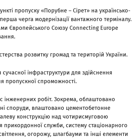
нкті пропуску «Порубне – Сірет» на українсько-
перша черга модернізації вантажного терміналу.
ами Європейського Союзу Connecting Europe
ування.
терства розвитку громад та територій України.
 сучасної інфраструктури для здійснення
ня пропускної спроможності.
с інженерних робіт. Зокрема, облаштовано
исні споруди, влаштовано цементобетонне
талеву конструкцію над чотирисмуговою
я прикордонної служби, систему стаціонарного
вітлення, огорожу, шлагбауми та інші елементи