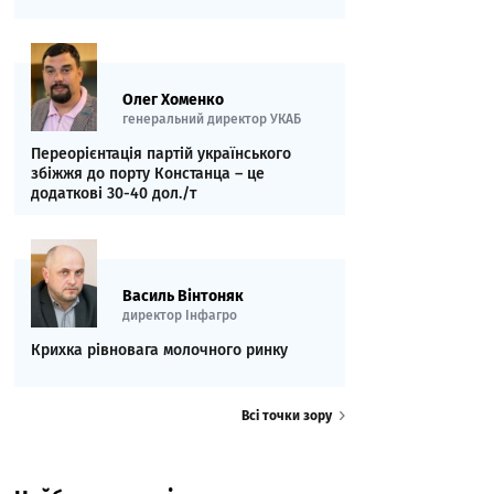
Олег Хоменко
генеральний директор УКАБ
Переорієнтація партій українського
збіжжя до порту Констанца – це
додаткові 30-40 дол./т
Василь Вінтоняк
директор Інфагро
Крихка рівновага молочного ринку
Всі точки зору