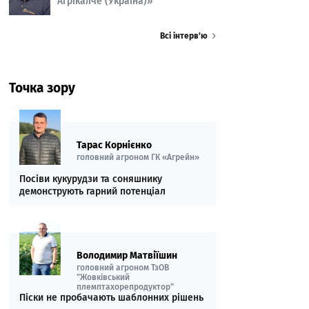
Агрікалче (Україна)»
Всі інтерв’ю
Точка зору
Тарас Корнієнко
головний агроном ГК «Агрейн»
Посіви кукурудзи та соняшнику
демонструють гарний потенціал
Володимир Матвіїшин
головний агроном ТзОВ
"Жовківський
племптахорепродуктор"
Піски не пробачають шаблонних рішень