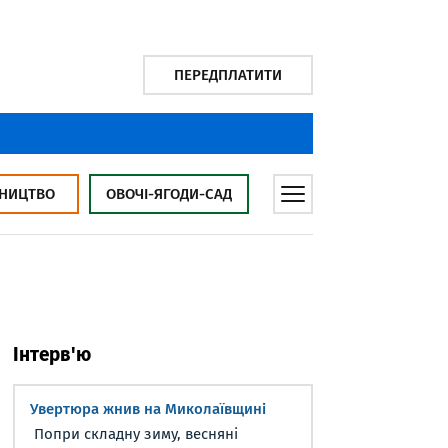
ПЕРЕДПЛАТИТИ
НИЦТВО
ОВОЧІ-ЯГОДИ-САД
Інтерв'ю
Увертюра жнив на Миколаївщині
Попри складну зиму, весняні