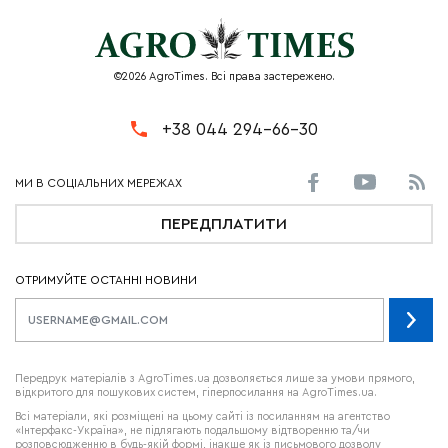
©2026 AgroTimes. Всі права застережено.
+38 044 294-66-30
ПЕРЕДПЛАТИТИ
ОТРИМУЙТЕ ОСТАННІ НОВИНИ
Передрук матеріалів з AgroTimes.ua дозволяється лише за умови прямого,
відкритого для пошукових систем, гіперпосилання на AgroTimes.ua.
Всі матеріали, які розміщені на цьому сайті із посиланням на агентство
«Інтерфакс-Україна», не підлягають подальшому відтворенню та/чи
розповсюдженню в будь-якій формі, інакше як із письмового дозволу