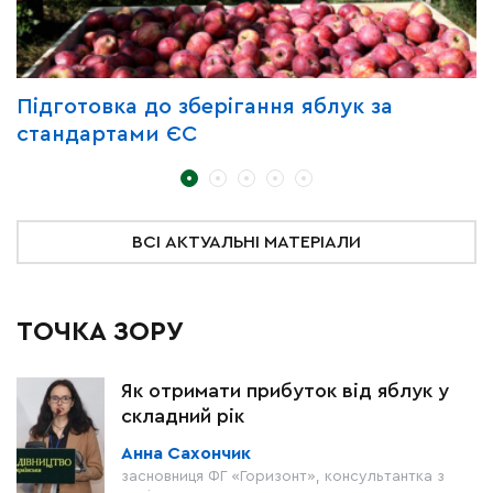
Підготовка до зберігання яблук за
З
стандартами ЄС
д
ВСІ АКТУАЛЬНІ МАТЕРІАЛИ
ТОЧКА ЗОРУ
Як отримати прибуток від яблук у
складний рік
Анна Сахончик
засновниця ФГ «Горизонт», консультантка з