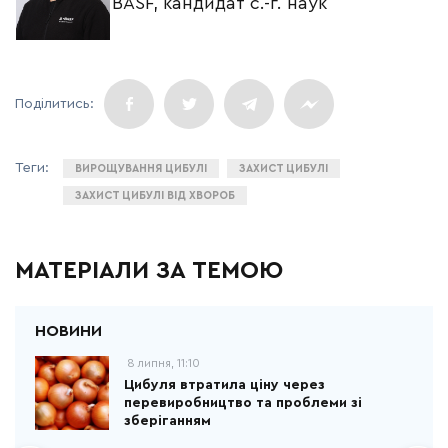
BASF, кандидат с.-г. наук
ВИРОЩУВАННЯ ЦИБУЛІ
ЗАХИСТ ЦИБУЛІ
ЗАХИСТ ЦИБУЛІ ВІД ХВОРОБ
МАТЕРІАЛИ ЗА ТЕМОЮ
8 липня, 11:10
Цибуля втратила ціну через
перевиробництво та проблеми зі
зберіганням