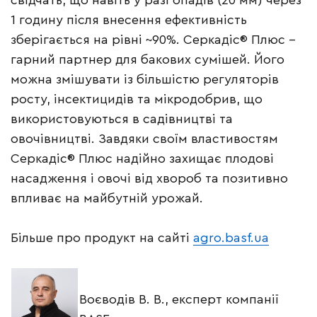
свідчать, що навіть у разі опадів (20 мм) через
1 годину після внесення ефективність
зберігається на рівні ~90%. Серкадіс® Плюс –
гарний партнер для бакових сумішей. Його
можна змішувати із більшістю регуляторів
росту, інсектицидів та мікродобрив, що
використовуються в садівництві та
овочівництві. Завдяки своїм властивостям
Серкадіс® Плюс надійно захищає плодові
насадження і овочі від хвороб та позитивно
впливає на майбутній урожай.
Більше про продукт на сайті
agro.basf.ua
Воєводів В. В., експерт компанії