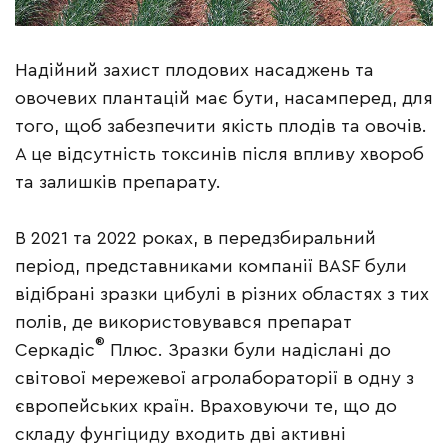
Надійний захист плодових насаджень та
овочевих плантацій має бути, насамперед, для
того, щоб забезпечити якість плодів та овочів.
А це відсутність токсинів після впливу хвороб
та залишків препарату.
В 2021 та 2022 роках, в передзбиральний
період, представниками компанії BASF були
відібрані зразки цибулі в різних областях з тих
полів, де використовувався препарат
®
Серкадіс
Плюс. Зразки були надіслані до
світової мережевої агролабораторії в одну з
європейських країн. Враховуючи те, що до
складу фунгіциду входить дві активні